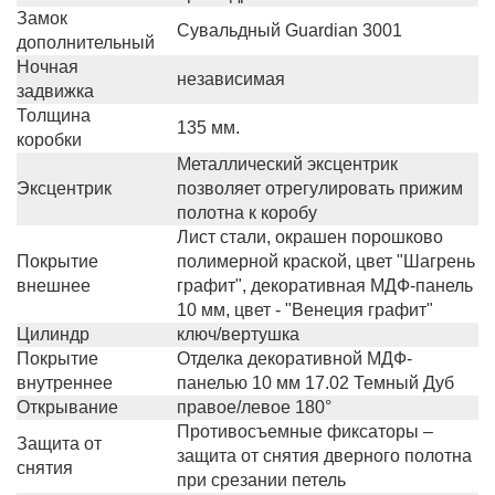
Замок
Сувальдный Guardian 3001
дополнительный
Ночная
независимая
задвижка
Толщина
135 мм.
коробки
Металлический эксцентрик
Эксцентрик
позволяет отрегулировать прижим
полотна к коробу
Лист стали, окрашен порошково
Покрытие
полимерной краской, цвет "Шагрень
внешнее
графит", декоративная МДФ-панель
10 мм, цвет - "Венеция графит"
Цилиндр
ключ/вертушка
Покрытие
Отделка декоративной МДФ-
внутреннее
панелью 10 мм 17.02 Темный Дуб
Открывание
правое/левое 180°
Противосъемные фиксаторы –
Защита от
защита от снятия дверного полотна
снятия
при срезании петель