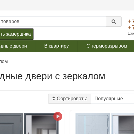
+
+
Еже
ть замерщика
одные двери
В квартиру
С терморазрывом
алом
дные двери с зеркалом
Сортировать: