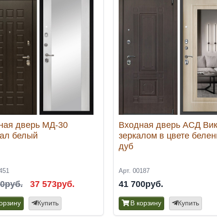
ная дверь МД-30
Входная дверь АСД Вик
ал белый
зеркалом в цвете беле
дуб
451
Арт. 00187
50руб.
37 573руб.
41 700руб.
корзину
Купить
В корзину
Купить