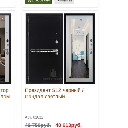
ктор
Президент S1Z черный /
алом
Сандал светлый
Арт. 01612
42 750руб.
40 613руб.