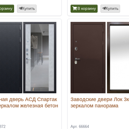
корзину
Купить
В корзину
Купить
ная дверь АСД Спартак
Заводские двери Лок 3к
зеркалом железная бетон
зеркалом панорама
872
Арт. 66664