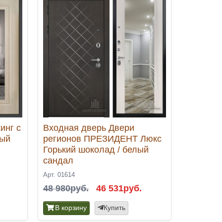
инг с
Входная дверь Двери
ный
регионов ПРЕЗИДЕНТ Люкс
Горький шоколад / белый
сандал
Арт. 01614
48 980руб.
46 531руб.
В корзину
Купить