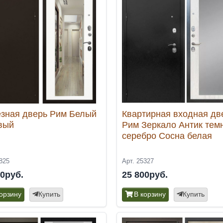
зная дверь Рим Белый
Квартирная входная дв
вый
Рим Зеркало Антик тем
серебро Сосна белая
825
Арт. 25327
00руб.
25 800руб.
корзину
Купить
В корзину
Купить