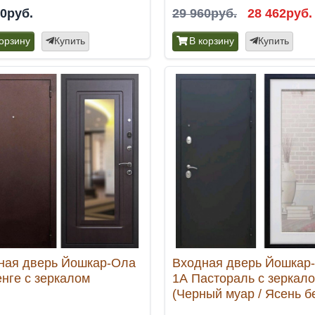
00руб.
29 960руб.
28 462руб.
корзину
Купить
В корзину
Купить
ная дверь Йошкар-Ола
Входная дверь Йошкар
енге с зеркалом
1А Пастораль с зеркал
(Черный муар / Ясень б