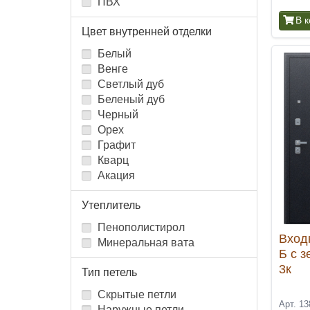
ПВХ
В 
Цвет внутренней отделки
Белый
Венге
Светлый дуб
Беленый дуб
Черный
Орех
Графит
Кварц
Акация
Утеплитель
Пенополистирол
Вход
Минеральная вата
Б с 
3к
Тип петель
Скрытые петли
Арт. 13
Наружные петли