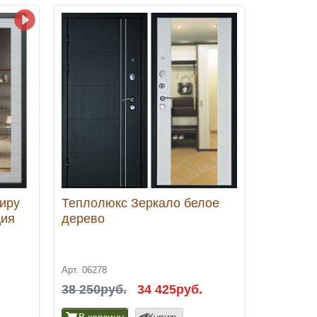
тиру
Теплолюкс Зеркало белое
ция
дерево
Арт. 06278
38 250руб.
34 425руб.
В корзину
Купить