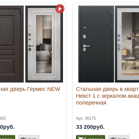
ная дверь Гермес NEW
Стальная дверь в квар
Некст 1 с зеркалом ака
поперечная
402
Арт. 00175
00руб.
33 200руб.
корзину
Купить
В корзину
Купить