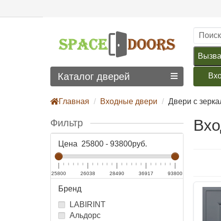
Вызва
Каталог дверей
Вх
Главная
Входные двери
Двери с зерк
Вхо
Фильтр
Цена
25800
-
93800
руб.
25800
26038
28490
36917
93800
Бренд
LABIRINT
Альдорс