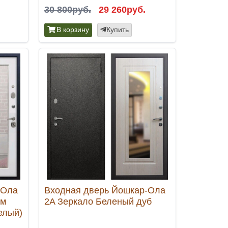
30 800руб.
29 260руб.
В корзину
Купить
-Ола
Входная дверь Йошкар-Ола
ом
2A Зеркало Беленый дуб
елый)