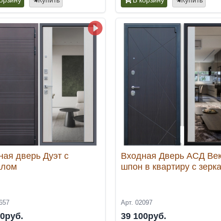
ная дверь Дуэт с
Входная Дверь АСД Ве
алом
шпон в квартиру с зерк
657
Арт. 02097
00руб.
39 100руб.