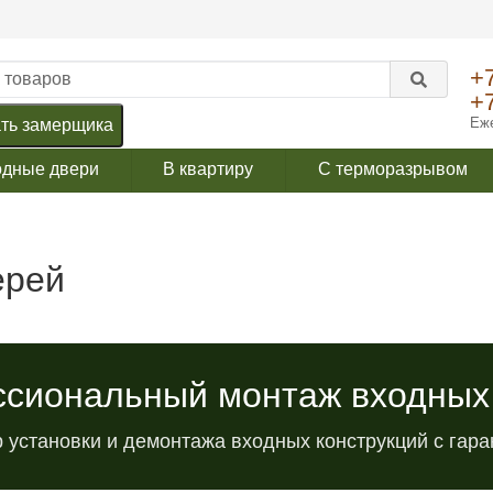
+
+
Еже
ть замерщика
одные двери
В квартиру
С терморазрывом
ерей
сиональный монтаж входных
 установки и демонтажа входных конструкций с гара