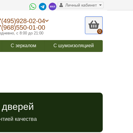
Личный кабинет
7(495)928-02-04
7(968)550-01-00
0
дневно, с 8:00 до 21:00
С зеркалом
С шумоизоляцией
 дверей
нтией качества