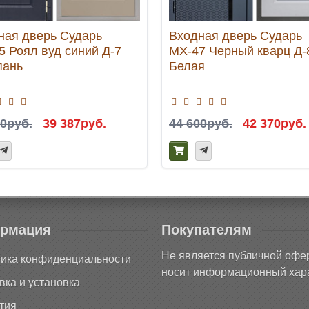
ная дверь Сударь
Входная дверь Сударь
5 Роял вуд синий Д-7
МХ-47 Черный кварц Д-
ань
Белая
60руб.
39 387руб.
44 600руб.
42 370руб.
рмация
Покупателям
Не является публичной офе
ика конфиденциальности
носит информационный хара
вка и установка
тия