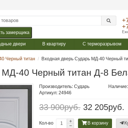
+
+
Еже
ть замерщика
одные двери
В квартиру
С терморазрывом
40 Черный титан
Входная дверь Сударь МД-40 Черный ти
 МД-40 Черный титан Д-8 Бел
Производитель:
Сударь
Наличие:
Артикул: 24946
33 900руб.
32 205руб.
В корзину
К
Кол-во