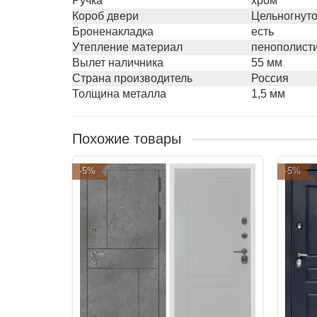
Ручка
хром
Короб двери
Цельногнут
Броненакладка
есть
Утепление материал
пенополисти
Вылет наличника
55 мм
Страна производитель
Россия
Толщина металла
1,5 мм
Похожие товары
-5%
-5%