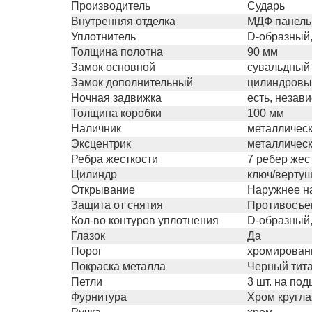
Производитель
Сударь
Внутренняя отделка
МДФ панель 
Уплотнитель
D-образный,
Толщина полотна
90 мм
Замок основной
сувальдный 
Замок дополнительный
цилиндровый
Ночная задвижка
есть, незав
Толщина коробки
100 мм
Наличник
металлическ
Эксцентрик
металличес
Ребра жесткости
7 ребер жес
Цилиндр
ключ/верту
Открывание
Наружнее на
Защита от снятия
Противосъе
Кол-во контуров уплотнения
D-образный,
Глазок
Да
Порог
хромирова
Покраска металла
Черный тит
Петли
3 шт. на по
Фурнитура
Хром кругла