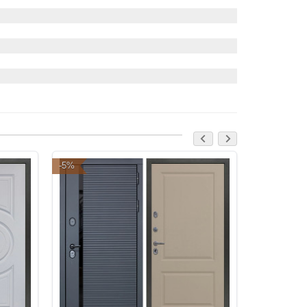
-5%
-5%