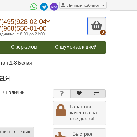
Личный кабинет
7(495)928-02-04
7(968)550-01-00
0
дневно, с 8:00 до 21:00
С зеркалом
С шумоизоляцией
тан Д-8 Белая
ая
 В наличии
Гарантия
качества на
все двери!
упить в 1 клик
Быстрая