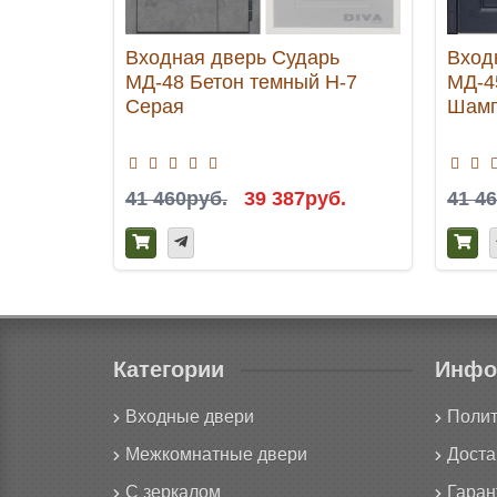
Входная дверь Сударь
Вход
МД-48 Бетон темный Н-7
МД-4
Серая
Шамп
41 460руб.
39 387руб.
41 4
Категории
Инфо
Входные двери
Полит
Межкомнатные двери
Доста
С зеркалом
Гаран