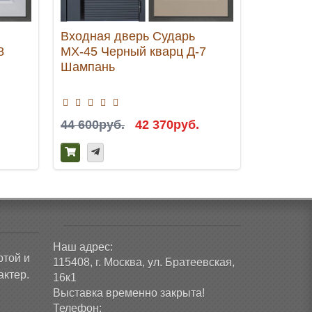
Входная дверь Сударь
Входная
8
МХ-45 Черный кварц Д-7
МД-48 Б
Шампань
Серая
44 600руб.
42 370руб.
41 460р
Наш адрес:
ртой и
115408, г. Москва, ул. Братеевская,
ктер.
16к1
Выставка временно закрыта!
Телефон: