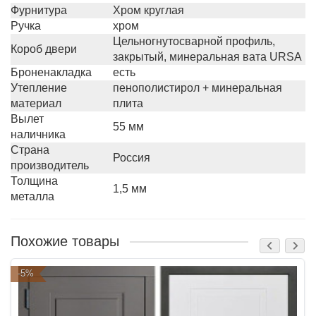
Фурнитура
Хром круглая
Ручка
хром
Цельногнутосварной профиль,
Короб двери
закрытый, минеральная вата URSA
Броненакладка
есть
Утепление
пенополистирол + минеральная
материал
плита
Вылет
55 мм
наличника
Страна
Россия
производитель
Толщина
1,5 мм
металла
Похожие товары
-5%