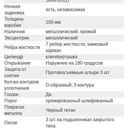
5089-2011)
Ночная
есть, независимая
задвижка
Толщина
100 мм
коробки
Наличник
металлический, прямой
Эксцентрик
металлический
7 ребер жесткости, замковый
Ребра жесткости
карман
Цилиндр
ключ/вертушка
Открывание
Наружнее на 180 градусов
Защита от
Противосъемные штыри 3 шт
снятия
Кол-во контуров
D-образный, 3 контура
уплотнения
Глазок
Да
Порог
хромированный шлифованный
Покраска
Черный титан
металла
3 шт. на подшипниках закрытого
Петли
типа