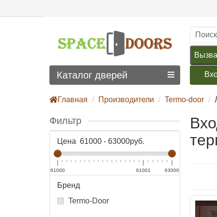
Вызва
Каталог дверей
Вх
Главная
Производители
Termo-door
Вхо
Фильтр
тер
Цена
61000
-
63000
руб.
61000
61001
63000
Бренд
Termo-Door