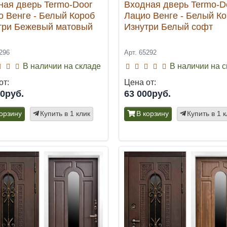
ная дверь Termo-Door
Входная дверь Termo-D
о Венге - Белый Короб
Лацио Венге - Белый К
три Бежевый матовый
Изнутри Белый софт
296
Арт. 65292
В наличии на складе
В наличии на 
от:
Цена от:
00руб.
63 000руб.
корзину
Купить в 1 клик
В корзину
Купить в 1 