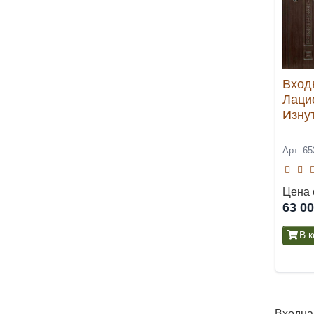
Вход
Лаци
Изну
Арт. 65
Цена 
63 0
В 
Входна