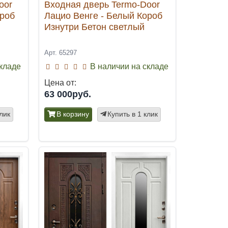
oor
Входная дверь Termo-Door
ороб
Лацио Венге - Белый Короб
Изнутри Бетон светлый
Арт. 65297
складе
В наличии на складе
Цена от:
63 000руб.
клик
В корзину
Купить в 1 клик