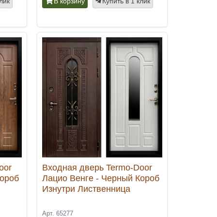
клик
В корзину
Купить в 1 клик
oor
Входная дверь Termo-Door
Короб
Лацио Венге - Черный Короб
Изнутри Лиственница
Арт. 65277