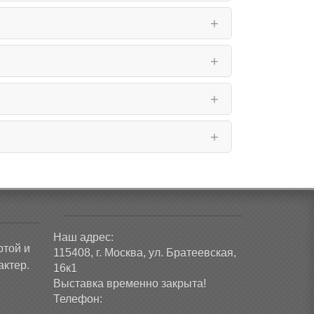
Наш адрес:
ртой и
115408, г. Москва, ул. Братеевская,
ктер.
16к1
Выставка временно закрыта!
Телефон: