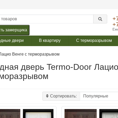
+
+
Еже
ть замерщика
одные двери
В квартиру
С терморазрывом
Лацио Венге с терморазрывом
дная дверь Termo-Door Лацио
моразрывом
Сортировать: