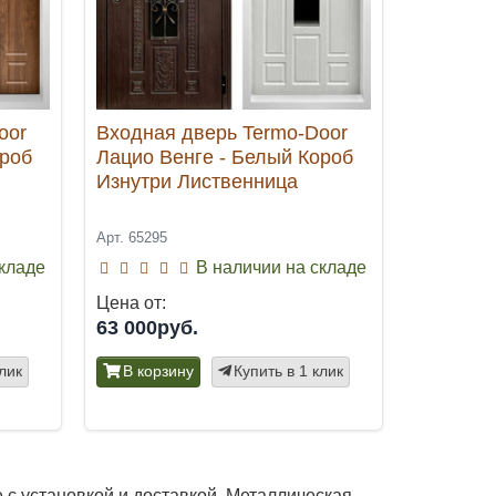
oor
Входная дверь Termo-Door
ороб
Лацио Венге - Белый Короб
Изнутри Лиственница
Арт. 65295
складе
В наличии на складе
Цена от:
63 000руб.
клик
В корзину
Купить в 1 клик
 с установкой и доставкой. Металлическая