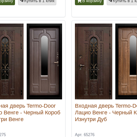
корзину
Купить в 1 клик
В корзину
Купить в 1 
ная дверь Termo-Door
Входная дверь Termo-D
о Венге - Черный Короб
Лацио Венге - Черный 
три Венге
Изнутри Дуб
275
Арт. 65276