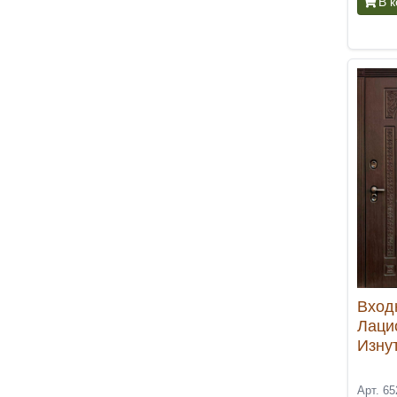
В 
Вход
Лаци
Изну
Арт. 65