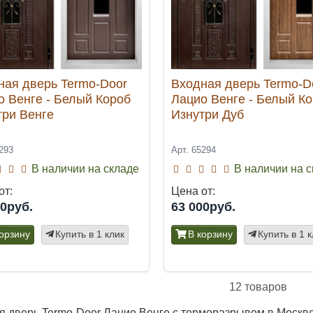
ная дверь Termo-Door
Входная дверь Termo-D
о Венге - Белый Короб
Лацио Венге - Белый К
три Венге
Изнутри Дуб
293
Арт. 65294
В наличии на складе
В наличии на 
от:
Цена от:
00руб.
63 000руб.
корзину
Купить в 1 клик
В корзину
Купить в 1 
12 товаров
я дверь Termo-Door Лацио Венге с терморазрывом в Москве