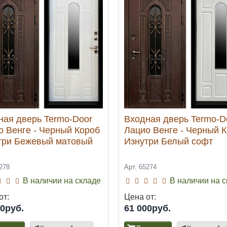
ная дверь Termo-Door
Входная дверь Termo-D
о Венге - Черный Короб
Лацио Венге - Черный 
три Бежевый матовый
Изнутри Белый софт
278
Арт. 65274
В наличии на складе
В наличии на 
от:
Цена от:
00руб.
61 000руб.