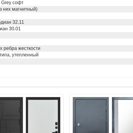
 Grey софт
из них магнитный)
диан 32.11
иан 30.01
х ребра жесткости
типа, утепленный