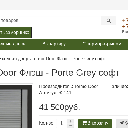
+
+
Еже
ть замерщика
одные двери
В квартиру
С терморазрывом
Входная дверь Termo-Door Флэш - Porte Grey софт
oor Флэш - Porte Grey софт
Производитель:
Termo-Door
Наличие:
Артикул: 62141
41 500руб.
В корзину
К
Кол-во