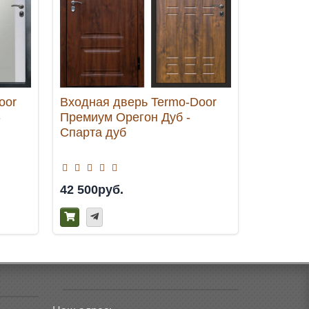
oor
Входная дверь Termo-Door
Входная
-
Премиум Орегон Дуб -
Модена 
Спарта дуб
белое д
42 500руб.
36 500р