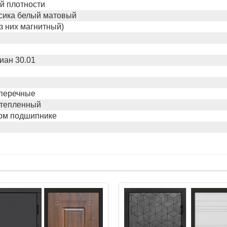
й плотности
сика белый матовый
из них магнитный)
иан 30.01
оперечные
утепленный
ном подшипнике