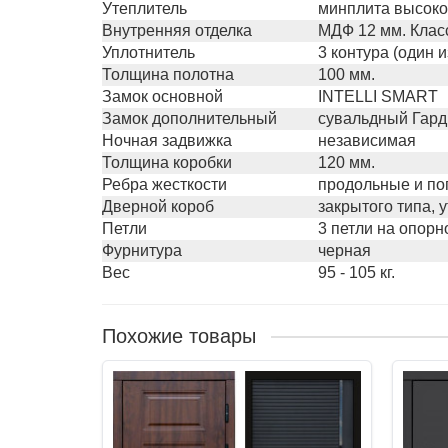
Утеплитель
минплита высоко
Внутренняя отделка
МДФ 12 мм. Клас
Уплотнитель
3 контура (один 
Толщина полотна
100 мм.
Замок основной
INTELLI SMART
Замок дополнительный
сувальдный Гард
Ночная задвижка
независимая
Толщина коробки
120 мм.
Ребра жесткости
продольные и п
Дверной короб
закрытого типа, 
Петли
3 петли на опор
Фурнитура
черная
Вес
95 - 105 кг.
Похожие товары