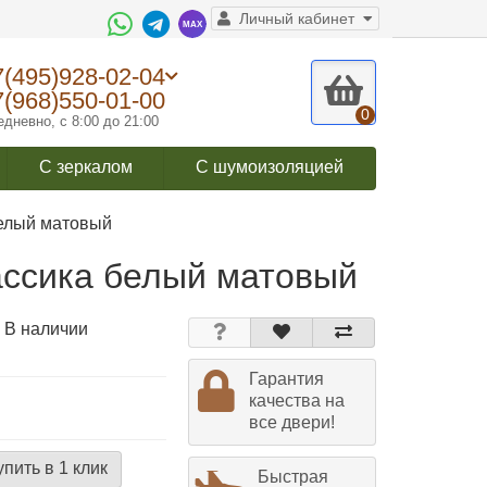
Личный кабинет
7(495)928-02-04
7(968)550-01-00
0
дневно, с 8:00 до 21:00
С зеркалом
С шумоизоляцией
белый матовый
ассика белый матовый
 В наличии
Гарантия
качества на
все двери!
упить в 1 клик
Быстрая