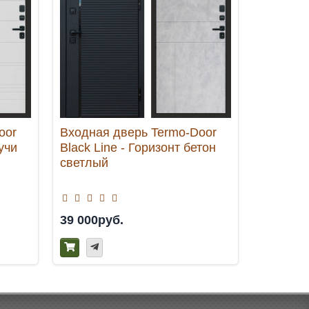
oor
Входная дверь Termo-Door
Входная
учи
Black Line - Горизонт бетон
Смарт М
светлый
листвен
39 000руб.
67 500р