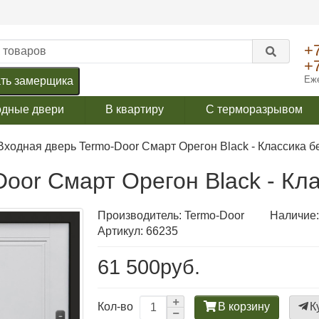
+
+
Еже
ть замерщика
одные двери
В квартиру
С терморазрывом
Входная дверь Termo-Door Смарт Орегон Black - Классика 
Door Смарт Орегон Black - Кл
Производитель:
Termo-Door
Наличие:
Артикул: 66235
61 500руб.
В корзину
К
Кол-во