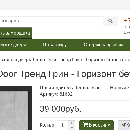
+
+
Еже
ть замерщика
одные двери
В квартиру
С терморазрывом
Входная дверь Termo-Door Тренд Грин - Горизонт бетон све
oor Тренд Грин - Горизонт б
Производитель:
Termo-Door
Наличие:
Артикул: 61682
39 000руб.
В корзину
К
Кол-во