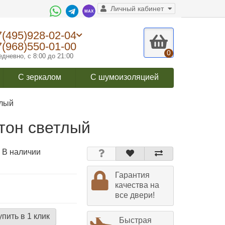
Личный кабинет
7(495)928-02-04
7(968)550-01-00
0
дневно, с 8:00 до 21:00
С зеркалом
С шумоизоляцией
тлый
етон светлый
 В наличии
Гарантия
качества на
все двери!
упить в 1 клик
Быстрая