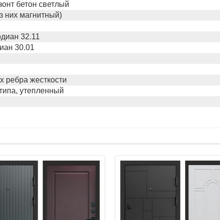
зонт бетон светлый
из них магнитный)
диан 32.11
иан 30.01
х ребра жесткости
типа, утепленный