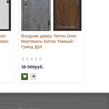
oor
Входная дверь Termo-Door
Входная
рево
Вертикаль Бетон Темный -
Орегон Г
Гранд Дуб
36 500руб.
40 000р