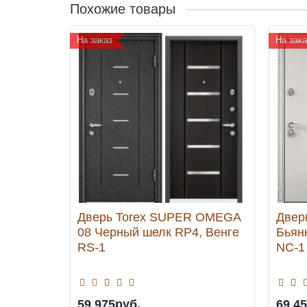
Похожие товары
На заказ
На зака
Дверь Torex SUPER OMEGA
Двер
08 Черный шелк RP4, Венге
Бьян
RS-1
NC-1
59 975руб.
69 4