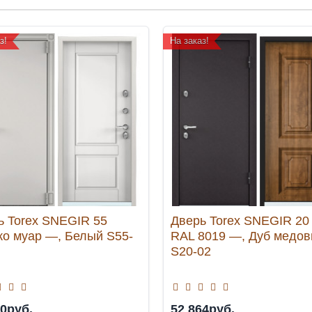
з!
На заказ!
ь Torex SNEGIR 55
Дверь Torex SNEGIR 20
ко муар —, Белый S55-
RAL 8019 —, Дуб медо
S20-02
50руб.
52 864руб.