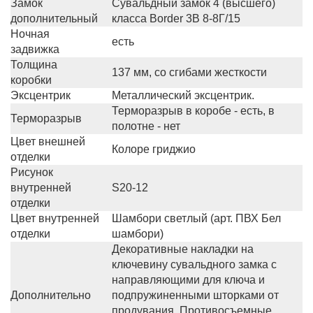
Замок
Сувальдный замок 4 (высшего)
дополнительный
класса Border 3В 8-8Г/15
Ночная
есть
задвижка
Толщина
137 мм, со сгибами жесткости
коробки
Эксцентрик
Металлический эксцентрик.
Терморазрыв в коробе - есть, в
Терморазрыв
полотне - нет
Цвет внешней
Колоре гриджио
отделки
Рисунок
внутренней
S20-12
отделки
Цвет внутренней
Шамбори светлый (арт. ПВХ Бел
отделки
шамбори)
Декоративные накладки на
ключевину сувальдного замка с
направляющими для ключа и
Дополнительно
подпружиненными шторками от
продувания. Противосъемные