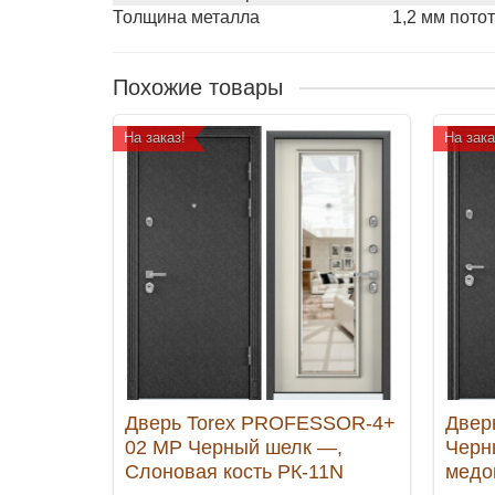
Толщина металла
1,2 мм потот
Похожие товары
На заказ!
На зака
Дверь Torex PROFESSOR-4+
Двер
02 MP Черный шелк —,
Черн
Слоновая кость РК-11N
медо