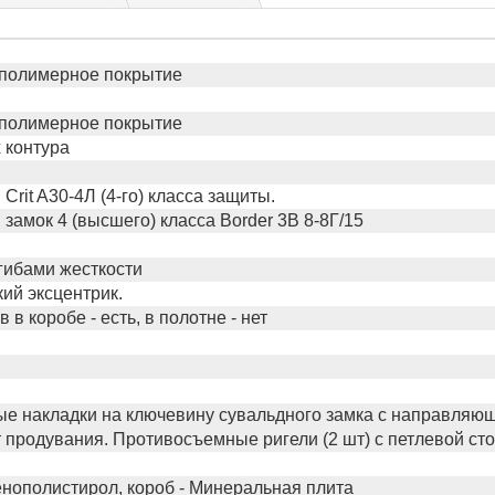
полимерное покрытие
полимерное покрытие
 контура
Crit A30-4Л (4-го) класса защиты.
замок 4 (высшего) класса Border 3В 8-8Г/15
сгибами жесткости
ий эксцентрик.
в коробе - есть, в полотне - нет
е накладки на ключевину сувальдного замка с направляю
 продувания. Противосъемные ригели (2 шт) с петлевой ст
енополистирол, короб - Минеральная плита