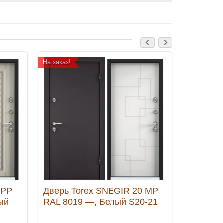
На заказ!
На заказ!
 PP
Дверь Torex SNEGIR 20 MP
Дверь 
ый
RAL 8019 —, Белый S20-21
100 RAL
кость S