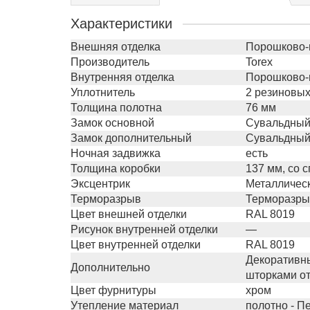
Характеристики
Внешняя отделка
Порошково-
Производитель
Torex
Внутренняя отделка
Порошково-
Уплотнитель
2 резиновых
Толщина полотна
76 мм
Замок основной
Сувальдный 
Замок дополнительный
Сувальдный 
Ночная задвижка
есть
Толщина коробки
137 мм, со 
Эксцентрик
Металлическ
Терморазрыв
Терморазрыв 
Цвет внешней отделки
RAL 8019
Рисунок внутренней отделки
—
Цвет внутренней отделки
RAL 8019
Декоративны
Дополнительно
шторками от
Цвет фурнитуры
хром
Утепление материал
полотно - П