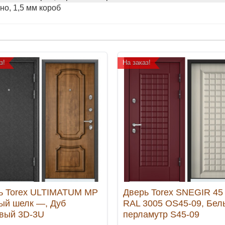
но, 1,5 мм короб
з!
На заказ!
ь Torex ULTIMATUM MP
Дверь Torex SNEGIR 45
ый шелк —, Дуб
RAL 3005 OS45-09, Бел
вый 3D-3U
перламутр S45-09