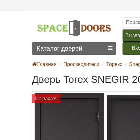
Вызва
Каталог дверей
Вх
Главная
Производители
Торекс
Sneg
Дверь Torex SNEGIR 2
На заказ!