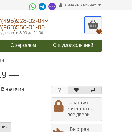
Личный кабинет
7(495)928-02-04
7(968)550-01-00
0
дневно, с 8:00 до 21:00
С зеркалом
С шумоизоляцией
19 —
19 —
 В наличии
Гарантия
качества на
все двери!
клик
Быстрая