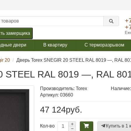
+
+
Еже
ть замерщика
одные двери
В квартиру
С терморазрывом
ir 20
Дверь Torex SNEGIR 20 STEEL RAL 8019 —, RAL 80
0 STEEL RAL 8019 —, RAL 80
Производитель:
Torex
Наличие:
Артикул: 03660
47 124руб.
Купить в 1 
Кол-во