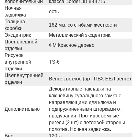
дополнительный
класса Border 3В 8-8Г/15
Ночная
есть
задвижка
Толщина
162 мм, со сгибами жесткости
коробки
Эксцентрик
Металлический эксцентрик.
Цвет внешней
ФМ Красное дерево
отделки
Рисунок
внутренней
TS-6
отделки
Цвет внутренней
Венге светлое (арт. ПВХ БЕЛ венге)
отделки
Декоративные накладки на
ключевину сувальдного замка с
направляющими для ключа и
Дополнительно
подпружиненными шторками от
продувания. Противосъемные
ригели (2 шт) с петлевой стороны
полотна. Ночная задвижка.
Вес
120 кг