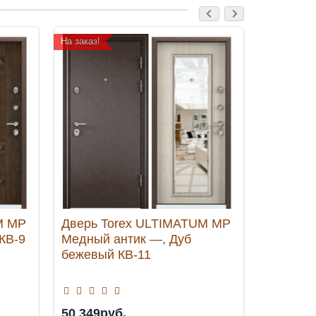
На заказ!
На заказ!
M MP
Дверь Torex ULTIMATUM MP
Дверь T
КВ-9
Медный антик —, Дуб
Медный
бежевый КВ-11
Шамбори
50 349руб.
38 029р