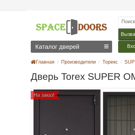
Вызва
Каталог дверей
Вх
Главная
Производители
Торекс
SUP
Дверь Torex SUPER O
На заказ!