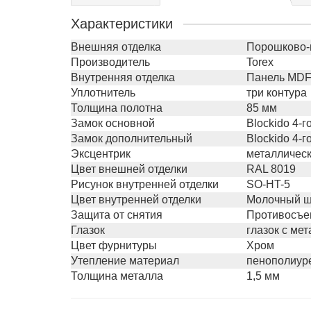
Характеристики
Внешняя отделка
Порошково-
Производитель
Torex
Внутренняя отделка
Панель MDF
Уплотнитель
три контура
Толщина полотна
85 мм
Замок основной
Blockido 4-
Замок дополнительный
Blockido 4-
Эксцентрик
металлическ
Цвет внешней отделки
RAL 8019
Рисунок внутренней отделки
SO-HT-5
Цвет внутренней отделки
Молочный ш
Защита от снятия
Противосъе
Глазок
глазок с ме
Цвет фурнитуры
Хром
Утепление материал
пенополиур
Толщина металла
1,5 мм