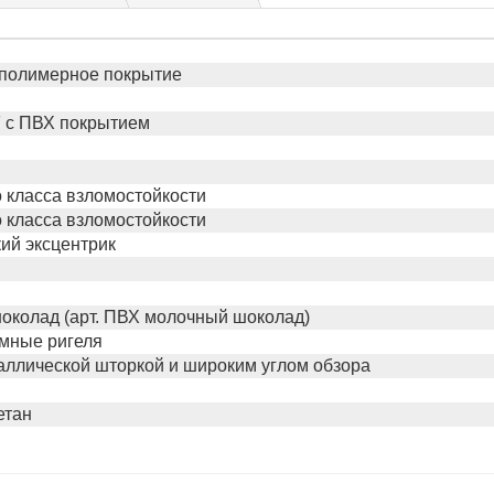
полимерное покрытие
 с ПВХ покрытием
го класса взломостойкости
го класса взломостойкости
ий эксцентрик
околад (арт. ПВХ молочный шоколад)
мные ригеля
таллической шторкой и широким углом обзора
етан