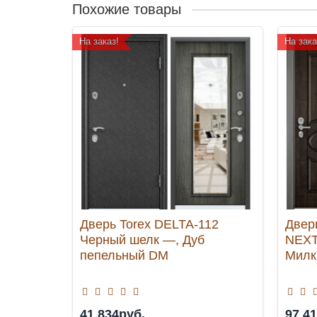
Похожие товары
На заказ!
На зака
Дверь Torex DELTA-112
Двер
Черный шелк —, Дуб
NEXT
пепельный DM
Милк
41 834руб.
97 4