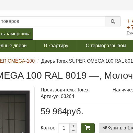
+
+
Еже
ть замерщика
одные двери
В квартиру
С терморазрывом
ER OMEGA-100
Дверь Torex SUPER OMEGA 100 RAL 801
MEGA 100 RAL 8019 —, Молоч
Производитель:
Torex
Наличие:
Артикул: 03264
59 964руб.
Купить в 1 
Кол-во