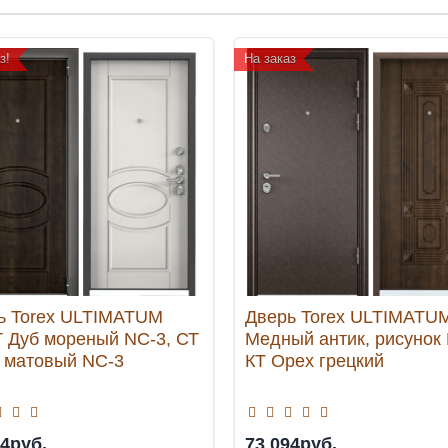
з!
На заказ
ь Torex ULTIMATUM
Дверь Torex ULTIMATU
 Дуб мореный NC-3, СТ
Медный антик, рисунок 
 матовый NC-3
КТ Орех грецкий
14руб.
73 094руб.