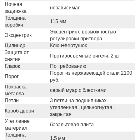
Ночная
независимая
задвижка
Толщина
115 мм
коробки
Эксцентрик с возможностью
Эксцентрик
регулировки притвора.
Цилиндр
Ключ+вертушок
Защита от
Противосъемные ригели: 2 шт.
снятия
Глазок
По требованию
Порог из нержавеющей стали 2100
Порог
руб.
Покраска
серый муар с блестками
металла
Петли
3 петли на подшипниках.
утепленная , цельногнутая ,
Короб двери
закрытая
Утепление
базальтовая плита
материал
Толщина
1,5 мм