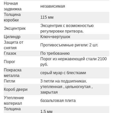
Ночная
независимая
задвижка
Толщина
115 мм
коробки
Эксцентрик с возможностью
Эксцентрик
регулировки притвора.
Цилиндр
Ключ+вертушок
Защита от
Противосъемные ригели: 2 шт.
снятия
Глазок
По требованию
Порог из нержавеющей стали 2100
Порог
руб.
Покраска
серый муар с блестками
металла
Петли
3 петли на подшипниках.
утепленная , цельногнутая ,
Короб двери
закрытая
Утепление
базальтовая плита
материал
Толщина
1,5 мм