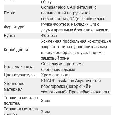
сбоку
Сombiarialdo СА® (Италия) с
Петли
повышенной нагрузочной
способностью, 14 (высший) класс
Ручка Фортеза, накладки Crit с
Фурнитура
двумя врезными броненакладками
Ручка
Фортеза
Усиленная профильная конструкция
закрытого типа c дополнительным
Короб двери
швеллерообразным усилением в
замковой зоне
Crit с двумя врезными
Броненакладка
броненакладками
Цвет фурнитуры
Хром овальная
KNAUF Insulation Акустическая
Утепление
перегородка (негорючий и
материал
экологичный). Проклейка изолоном.
Толщина металла
2 мм
полотна
Толщина металла
2 мм
короба