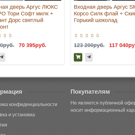
ная дверь Аргус ЛЮКС
Входная дверь Аргус 
РО Тори Софт милк +
Корсо Силк флай + Ск
ант Дорс светлый
Горький шоколад
зонт
00руб.
70 395руб.
123 200руб.
117 040ру
рмация
Покупателям
Не является публичной офе
ика конфиденциальности
носит информационный хара
вка и установка
тия