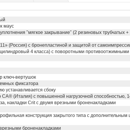
ый
к маус
 уплотнения "мягкое закрывание" (2 резиновых трубчатых +
11» (Россия) с бронепластиной и защитой от самоимпрессии
(цилиндровый 4 класса) с поворотными противоотжимными
р ключ-вертушок
ъемных фиксатора
ю устанавливается сбоку
o СА® (Италия) с повышенной нагрузочной способностью, 1
за, накладки Crit с двумя врезными броненакладками
рофильная конструкция закрытого типа c дополнительным
я врезными броненакладками