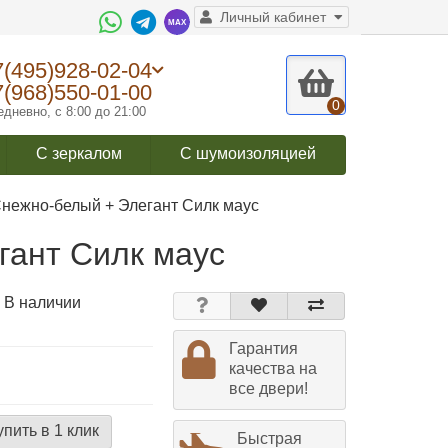
Личный кабинет
7(495)928-02-04
7(968)550-01-00
0
дневно, с 8:00 до 21:00
С зеркалом
С шумоизоляцией
нежно-белый + Элегант Силк маус
гант Силк маус
 В наличии
Гарантия
качества на
все двери!
упить в 1 клик
Быстрая