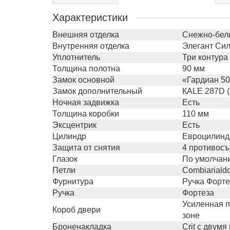
Характеристики
Внешняя отделка
Снежно-бел
Внутренняя отделка
Элегант Сил
Уплотнитель
Три контура
Толщина полотна
90 мм
Замок основной
«Гардиан 50
Замок дополнительный
КALE 287D 
Ночная задвижка
Есть
Толщина коробки
110 мм
Эксцентрик
Есть
Цилиндр
Евроцилинд
Защита от снятия
4 противос
Глазок
По умолчани
Петли
Сombiariald
Фурнитура
Ручка Форте
Ручка
Фортеза
Усиленная п
Короб двери
зоне
Броненакладка
Crit с двум