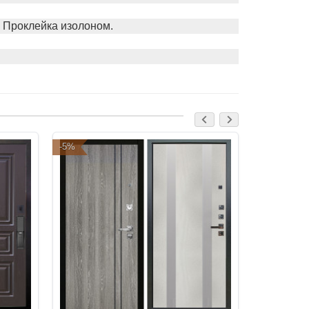
. Проклейка изолоном.
-5%
-5%