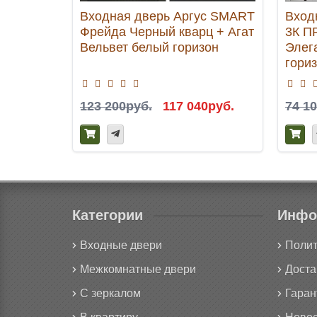
Входная дверь Аргус SMART
Вход
Фрейда Черный кварц + Агат
3К П
Вельвет белый горизон
Элег
гори
123 200руб.
117 040руб.
74 1
Категории
Инфо
Входные двери
Полит
Межкомнатные двери
Доста
С зеркалом
Гаран