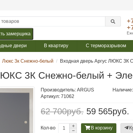
+
+
Еже
ть замерщика
одные двери
В квартиру
С терморазрывом
Люкс 3к Снежно-белый
Входная дверь Аргус ЛЮКС 3К С
ЛЮКС 3К Снежно-белый + Эле
Производитель:
ARGUS
Наличие:
Артикул: 71062
62 700руб.
59 565руб.
В корзину
К
Кол-во