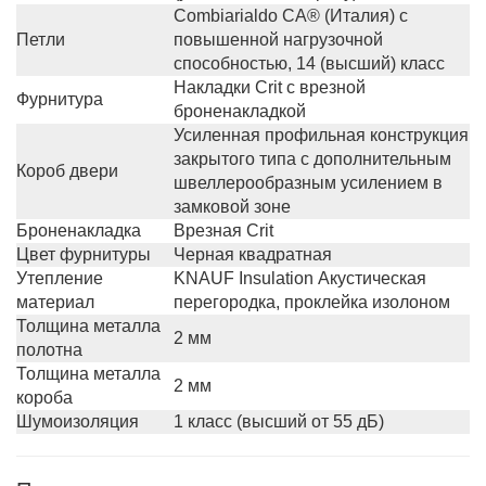
Сombiarialdo СА® (Италия) с
Петли
повышенной нагрузочной
способностью, 14 (высший) класс
Накладки Crit с врезной
Фурнитура
броненакладкой
Усиленная профильная конструкция
закрытого типа c дополнительным
Короб двери
швеллерообразным усилением в
замковой зоне
Броненакладка
Врезная Crit
Цвет фурнитуры
Черная квадратная
Утепление
KNAUF Insulation Акустическая
материал
перегородка, проклейка изолоном
Толщина металла
2 мм
полотна
Толщина металла
2 мм
короба
Шумоизоляция
1 класс (высший от 55 дБ)