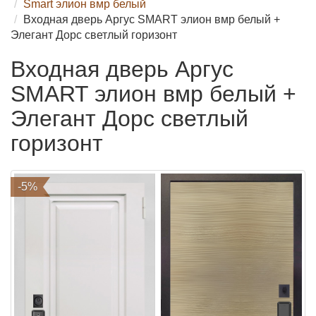
Smart элион вмр белый
Входная дверь Аргус SMART элион вмр белый +
Элегант Дорс светлый горизонт
Входная дверь Аргус
SMART элион вмр белый +
Элегант Дорс светлый
горизонт
-5%