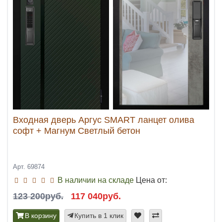
Входная дверь Аргус SMART ланцет олива
софт + Магнум Светлый бетон
Арт. 69874
В наличии на складе
Цена от:
123 200руб.
117 040руб.
В корзину
Купить в 1 клик