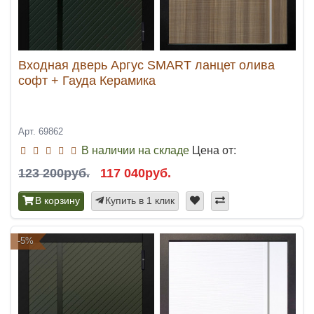
Входная дверь Аргус SMART ланцет олива
софт + Гауда Керамика
Арт. 69862
В наличии на складе
Цена от:
123 200руб.
117 040руб.
В корзину
Купить в 1 клик
-5%