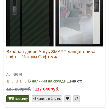
Входная дверь Аргус SMART ланцет олива
софт + Магнум Софт милк
Арт. 69876
В наличии на складе
Цена от:
123 200руб.
117 040руб.
В корзину
Купить в 1 клик