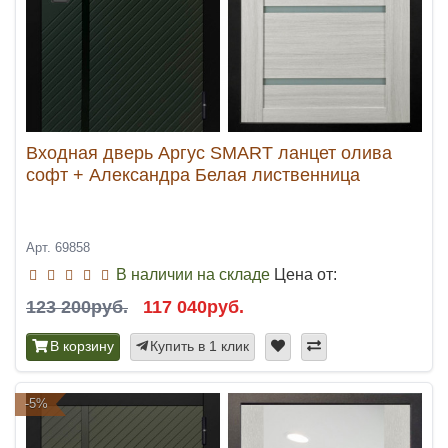
Входная дверь Аргус SMART ланцет олива
софт + Александра Белая лиственница
Арт. 69858
В наличии на складе
Цена от:
123 200руб.
117 040руб.
В корзину
Купить в 1 клик
-5%