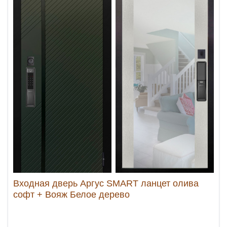
Входная дверь Аргус SMART ланцет олива
софт + Вояж Белое дерево