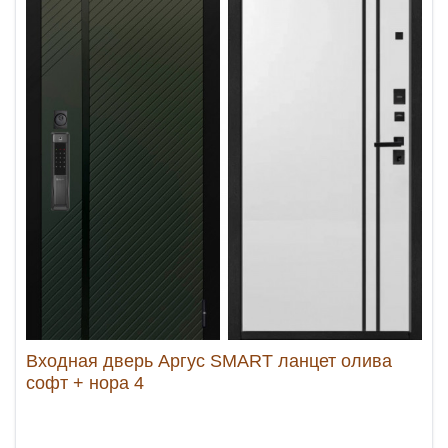
Входная дверь Аргус SMART ланцет олива
софт + нора 4