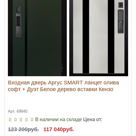
Входная дверь Аргус SMART ланцет олива
софт + Дуэт Белое дерево вставки Кензо
Арт. 69840
В наличии на складе
Цена от:
123 200руб.
117 040руб.