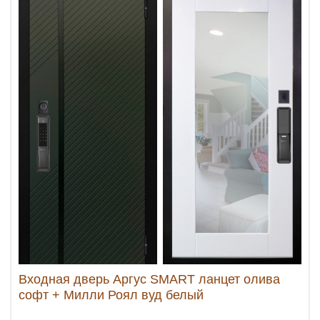
Входная дверь Аргус SMART ланцет олива
софт + Милли Роял вуд белый