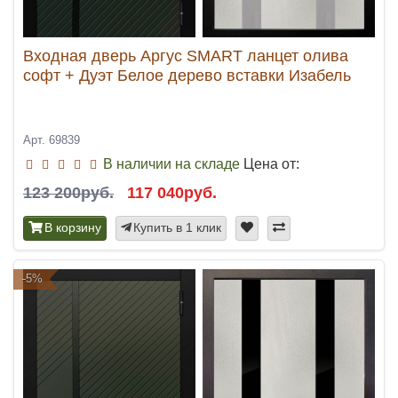
Входная дверь Аргус SMART ланцет олива
софт + Дуэт Белое дерево вставки Изабель
Арт. 69839
В наличии на складе
Цена от:
123 200руб.
117 040руб.
В корзину
Купить в 1 клик
-5%