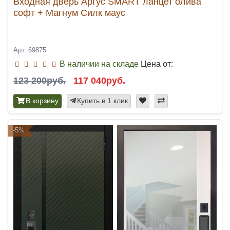
Входная дверь Аргус SMART ланцет олива
софт + Магнум Силк маус
Арт. 69875
В наличии на складе
Цена от:
123 200руб.
117 040руб.
В корзину
Купить в 1 клик
-5%