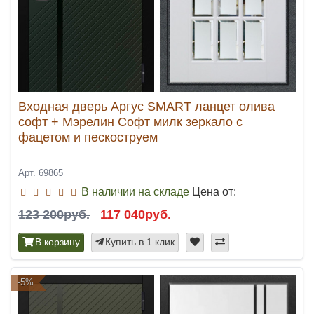
Входная дверь Аргус SMART ланцет олива
софт + Мэрелин Софт милк зеркало с
фацетом и пескоструем
Арт. 69865
В наличии на складе
Цена от:
123 200руб.
117 040руб.
В корзину
Купить в 1 клик
-5%