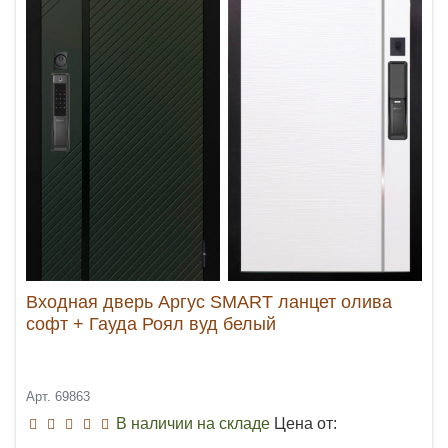
Входная дверь Аргус SMART ланцет олива
софт + Гауда Роял вуд белый
Арт. 69863
В наличии на складе
Цена от: