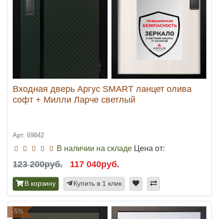
Входная дверь Аргус SMART ланцет олива
софт + Милли Ларче светлый
Арт. 69842
В наличии на складе
Цена от:
123 200руб.
117 040руб.
В корзину
Купить в 1 клик
-5%