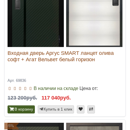
Входная дверь Аргус SMART ланцет олива
софт + Агат Вельвет белый горизон
Арт. 69836
В наличии на складе
Цена от:
123 200руб.
117 040руб.
В корзину
Купить в 1 клик
-5%