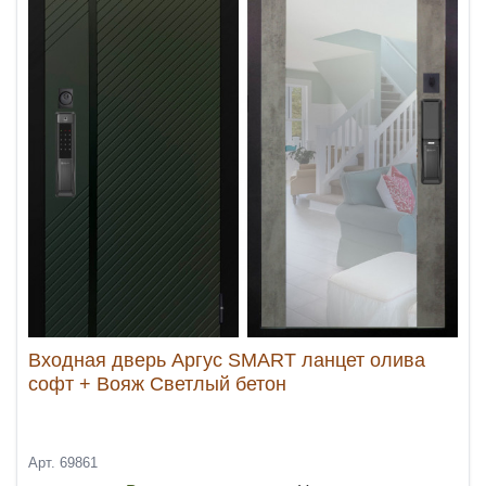
Входная дверь Аргус SMART ланцет олива
софт + Вояж Светлый бетон
Арт. 69861