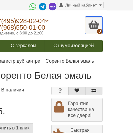
Личный кабинет
7(495)928-02-04
7(968)550-01-00
0
дневно, с 8:00 до 21:00
С зеркалом
С шумоизоляцией
агистр дуб кантри + Соренто Белая эмаль
Соренто Белая эмаль
 В наличии
Гарантия
б.
качества на
все двери!
упить в 1 клик
Быстрая