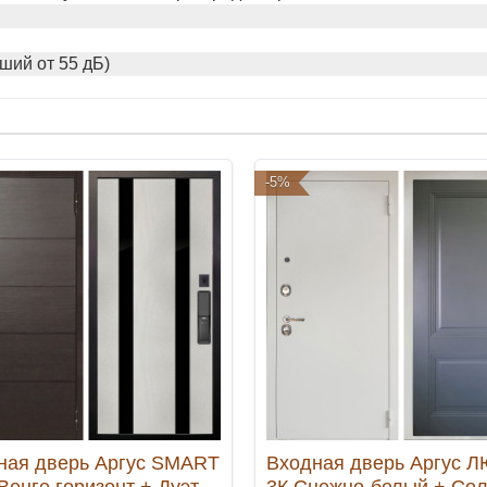
сший от 55 дБ)
-5%
ная дверь Аргус SMART
Входная дверь Аргус 
Венге горизонт + Дуэт
3К Снежно-белый + Со