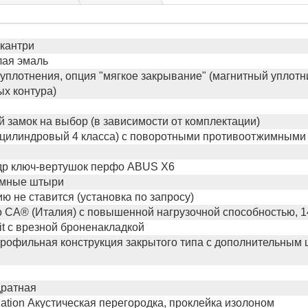
 кантри
лая эмаль
 уплотнения, опция "мягкое закрывание" (магнитный уплот
х контура)
 замок на выбор (в зависимости от комплектации)
(цилиндровый 4 класса) с поворотными противоотжимными
др ключ-вертушок перфо ABUS X6
мные штыри
ю не ставится (установка по запросу)
o СА® (Италия) с повышенной нагрузочной способностью, 1
it с врезной броненакладкой
рофильная конструкция закрытого типа c дополнительным
дратная
ation Акустическая перегородка, проклейка изолоном