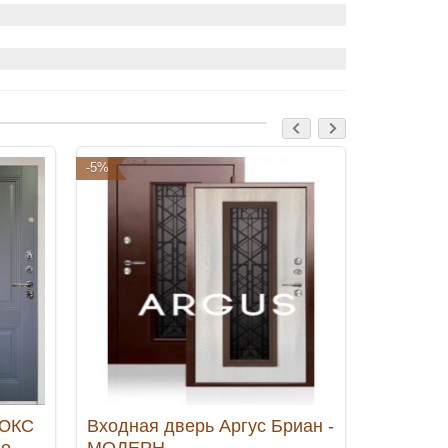
-5%
-5%
ЛЮКС
Входная дверь Аргус Бриан -
Входная
ло
МОДЕРН
Агат Ве