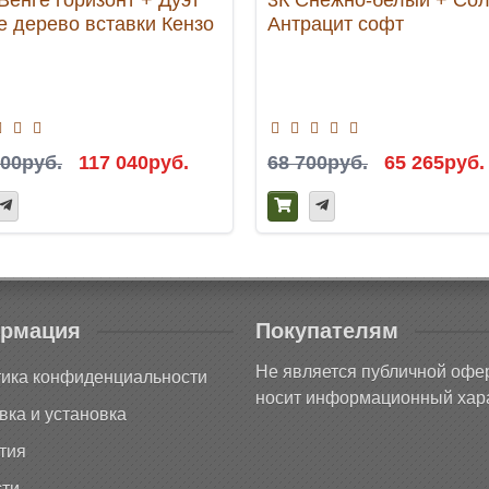
е дерево вставки Кензо
Антрацит софт
200руб.
117 040руб.
68 700руб.
65 265руб.
рмация
Покупателям
Не является публичной офе
ика конфиденциальности
носит информационный хара
вка и установка
тия
ти