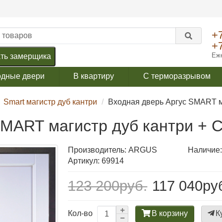
+
+
Еже
ть замерщика
одные двери
В квартиру
С терморазрывом
Smart магистр дуб кантри
Входная дверь Аргус SMART м
SMART магистр дуб кантри + 
Производитель:
ARGUS
Наличие:
Артикул: 69914
123 200руб.
117 040ру
В корзину
К
Кол-во