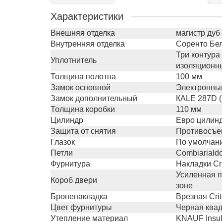
Характеристики
Внешняя отделка
магистр дуб
Внутренняя отделка
Соренто Бе
Три контура
Уплотнитель
изоляционны
Толщина полотна
100 мм
Замок основной
Электронный
Замок дополнительный
КALE 287D 
Толщина коробки
110 мм
Цилиндр
Евро цилин
Защита от снятия
Противосъе
Глазок
По умолчани
Петли
Сombiariald
Фурнитура
Накладки Cr
Усиленная п
Короб двери
зоне
Броненакладка
Врезная Crit
Цвет фурнитуры
Черная ква
Утепление материал
KNAUF Insul