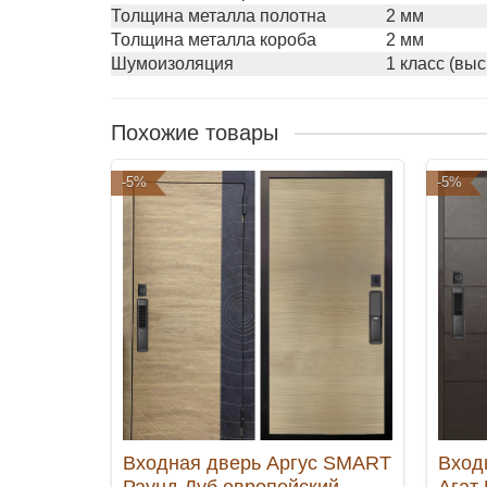
Толщина металла полотна
2 мм
Толщина металла короба
2 мм
Шумоизоляция
1 класс (вы
Похожие товары
-5%
-5%
Входная дверь Аргус SMART
Вход
Раунд Дуб европейский
Агат 