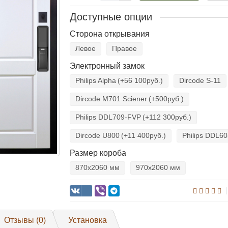
Доступные опции
Сторона открывания
Левое
Правое
Электронный замок
Philips Alpha
(+56 100руб.)
Dircode S-11
Dircode M701 Sciener
(+500руб.)
Philips DDL709-FVP
(+112 300руб.)
Dircode U800
(+11 400руб.)
Philips DDL6
Размер короба
870х2060 мм
970х2060 мм
Отзывы (0)
Установка