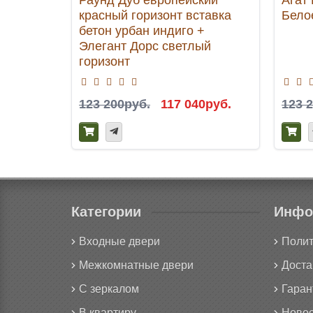
красный горизонт вставка
Бело
бетон урбан индиго +
Элегант Дорс светлый
горизонт
123 200руб.
117 040руб.
123 
Категории
Инфо
Входные двери
Полит
Межкомнатные двери
Доста
С зеркалом
Гаран
В квартиру
Новос