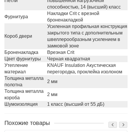
Петли
повышенной нагрузочной
способностью, 14 (высший) класс
Накладки Crit с врезной
Фурнитура
броненакладкой
Усиленная профильная конструкция
закрытого типа c дополнительным
Короб двери
швеллерообразным усилением в
замковой зоне
Броненакладка
Врезная Crit
Цвет фурнитуры
Черная квадратная
Утепление
KNAUF Insulation Акустическая
материал
перегородка, проклейка изолоном
Толщина металла
2 мм
полотна
Толщина металла
2 мм
короба
Шумоизоляция
1 класс (высший от 55 дБ)
Похожие товары