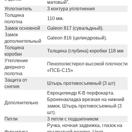
матовый”.
Уплотнитель
3 контура уплотнения
Толщина
110 мм.
полотна
Замок основной
Galeon 817 (сувальдный).
Замок
Galeon 816 (цилиндровый).
дополнительный
Толщина
Толщина (глубина) коробки 118 мм
коробки
Утепление
Пенополистирол высокой плотности
дверного
«ПСБ-С15»
полотна
Защита от
Штырь противосъемный (3 шт)
снятия
Евроцилиндр К-В перфокарта.
Броненакладка врезная на нижний
Дополнительно
замок. Штырь противосъемный (3
шт).
Петли
3 петли с подшипником
Ручка, ночная задвижка, глазок на
Фурнитура
квадратной розетке. Цвет