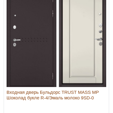
Входная дверь Бульдорс TRUST MASS МР
Шоколад букле R-4/Эмаль молоко 9SD-0