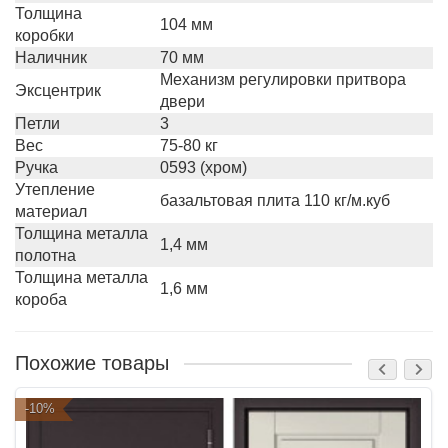
Толщина
104 мм
коробки
Наличник
70 мм
Механизм регулировки притвора
Эксцентрик
двери
Петли
3
Вес
75-80 кг
Ручка
0593 (хром)
Утепление
базальтовая плита 110 кг/м.куб
материал
Толщина металла
1,4 мм
полотна
Толщина металла
1,6 мм
короба
Похожие товары
-10%