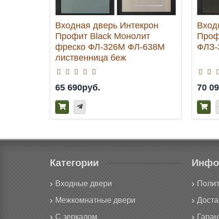
Входная дверь Интекрон
Вход
Профит Black Монолит
Проф
фреско ФЛ-326М ФЛ-638М
ФЛЗ-
лиственница беж
65 690руб.
70 0
Категории
Инфо
Входные двери
Полит
Межкомнатные двери
Доста
С зеркалом
Гаран