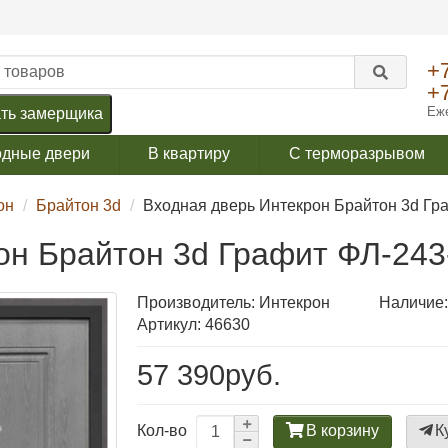
+
+
Еже
ть замерщика
одные двери
В квартиру
С терморазрывом
он
Брайтон 3d
Входная дверь Интекрон Брайтон 3d Гр
он Брайтон 3d Графит ФЛ-24
Производитель:
Интекрон
Наличие:
Артикул: 46630
57 390руб.
В корзину
К
Кол-во