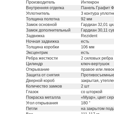
Производитель
Интекрон
Внутренняя отделка
Панель Графит Ф
Уплотнитель
3 контура уплот
Толщина полотна
92 мм
Замок основной
Гардиан 32,01 ц
Замок дополнительный
Гардиан 30,11 с
Задвижка
Rezident
Ночная задвижка
есть
Толщина коробки
106 мм
Эксцентрик
есть
Ребра жесткости
2 силовых ребра
Цилиндр
ключ-вертушок
Открывание
правое или лево
Защита от снятия
Противосъемные 
Дверной короб
закрытая, утепл
Количество замков
2 шт
Глазок
со шторкой
Покраска металла
«Муар», цвет се
Угол открывания
180 °
Петли
на закрытом подш