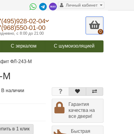
Личный кабинет
7(495)928-02-04
7(968)550-01-00
0
дневно, с 8:00 до 21:00
С зеркалом
С шумоизоляцией
афит ФЛ-243-М
3-М
 В наличии
Гарантия
качества на
все двери!
упить в 1 клик
Быстрая