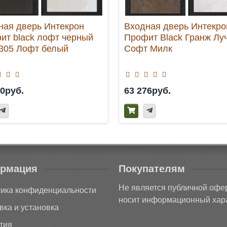
ная дверь Интекрон
Входная дверь Интекро
ит black лофт черный
Профит Black Гранж Лу
305 Лофт белый
Софт Милк
90руб.
63 276руб.
рмация
Покупателям
Не является публичной офе
ика конфиденциальности
носит информационный хара
вка и установка
тия