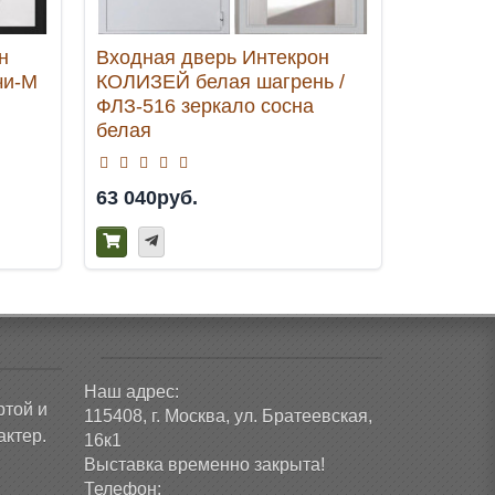
н
Входная дверь Интекрон
Входная
чи-М
КОЛИЗЕЙ белая шагрень /
Профит 
ФЛЗ-516 зеркало сосна
ФЛ-295 
белая
зеркало
63 040руб.
70 740р
Наш адрес:
ртой и
115408, г. Москва, ул. Братеевская,
ктер.
16к1
Выставка временно закрыта!
Телефон: