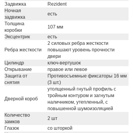
Задвижка
Rezident
Ночная
есть
задвижка
Толщина
107 мм
коробки
Эксцентрик
есть
2 силовых ребра жесткости
Ребра жесткости
повышают уровень прочности
двери
Цилиндр
ключ-вертушок
Открывание
правое или левое
Защита от
Противосъемные фиксаторы 16 мм
снятия
(3 шт.)
утолщенный гнутый профиль с
тройным контуром и загнутым
Дверной короб
наличником, утепленный, с
повышенной шумоизоляцией
Количество
2 шт
замков
Глазок
со шторкой