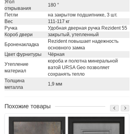
Угол
180 °
открывания
Петли
на закрытом подшипнике, 3 шт.
Вес
111-117 кг
Ручка
Удобная дверная ручка Rezident 55
Короб двери
закрытый, утепленный
Rezident повышает надежность
Броненакладка
основного замка
Цвет фурнитуры
Чёрная
короба и полотна минеральной
Утепление
ватой URSA Geo позволяет
материал
сохранять тепло
Толщина
1,9 мм
металла
Похожие товары