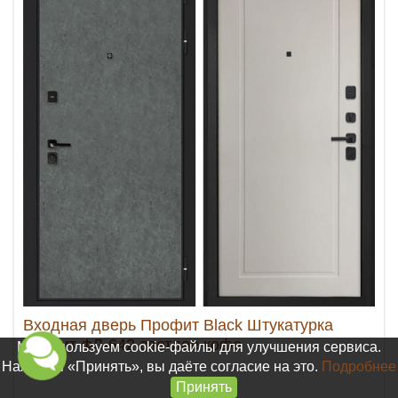
Входная дверь Профит Black Штукатурка
графит ФЛ-642 светлое кофе
Мы используем cookie-файлы для улучшения сервиса.
Нажимая «Принять», вы даёте согласие на это.
Подробнее
Принять