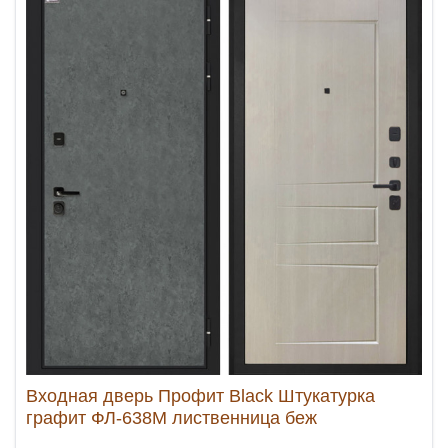
Входная дверь Профит Black Штукатурка
графит ФЛ-638М лиственница беж