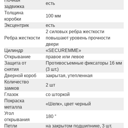
Ночная
есть
задвижка
Толщина
100 мм
коробки
Эксцентрик
есть
2 силовых ребра жесткости
Ребра жесткости
повышают уровень прочности
двери
Цилиндр
«SECUREMME»
Открывание
правое или левое
Защита от
Противосъемные фиксаторы 16 мм
снятия
(3 шт.)
Дверной короб
закрытая, утепленная
Количество
2 шт
замков
Глазок
со шторкой
Покраска
«Шелк», цвет черный
металла
Угол
180 °
открывания
Петли
на закрытом подшипнике, 3 шт.