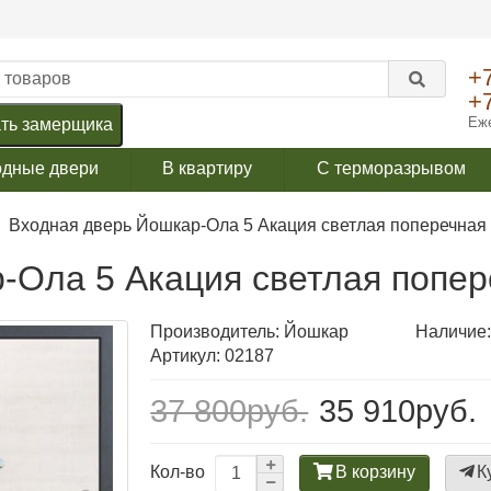
+
+
Еже
ть замерщика
одные двери
В квартиру
С терморазрывом
Входная дверь Йошкар-Ола 5 Акация светлая поперечная
-Ола 5 Акация светлая попер
Производитель:
Йошкар
Наличие:
Артикул: 02187
37 800руб.
35 910руб.
В корзину
К
Кол-во