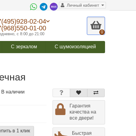
Личный кабинет
7(495)928-02-04
7(968)550-01-00
0
дневно, с 8:00 до 21:00
С зеркалом
С шумоизоляцией
ечная
 В наличии
Гарантия
качества на
все двери!
упить в 1 клик
Быстрая