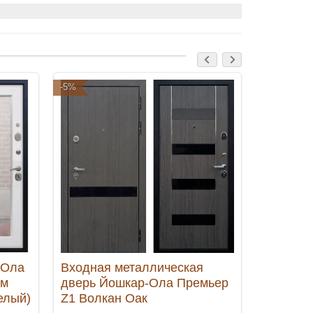
-5%
-5%
-Ола
Входная металлическая
Входная
ом
дверь Йошкар-Ола Премьер
5А Зерк
елый)
Z1 Волкан Оак