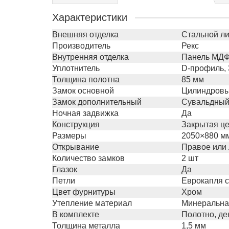
Характеристики
Внешняя отделка
Стальной ли
Производитель
Рекс
Внутренняя отделка
Панель МДФ 
Уплотнитель
D-профиль, 
Толщина полотна
85 мм
Замок основной
Цилиндровый
Замок дополнительный
Сувальдный 
Ночная задвижка
Да
Конструкция
Закрытая це
Размеры
2050×880 м
Открывание
Правое или
Количество замков
2 шт
Глазок
Да
Петли
Еврокапля с
Цвет фурнитуры
Хром
Утепление материал
Минеральна
В комплекте
Полотно, де
Толщина металла
1,5 мм