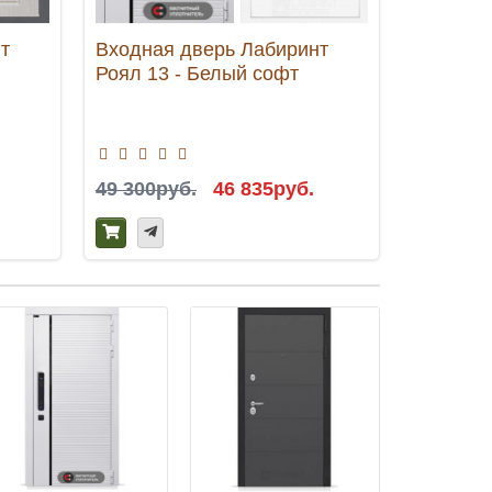
т
Входная дверь Лабиринт
Входная
Роял 13 - Белый софт
Эволаб 
49 300руб.
46 835руб.
48 500р