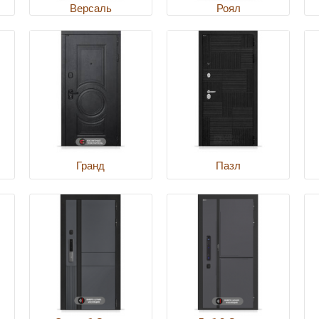
Версаль
Роял
Гранд
Пазл