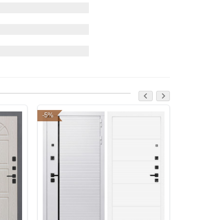
-5%
-5%