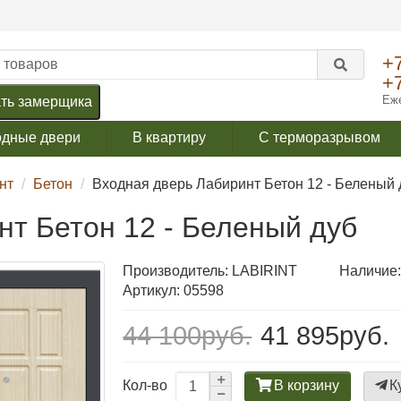
+
+
Еже
ть замерщика
одные двери
В квартиру
С терморазрывом
нт
Бетон
Входная дверь Лабиринт Бетон 12 - Беленый 
нт Бетон 12 - Беленый дуб
Производитель:
LABIRINT
Наличие:
Артикул: 05598
44 100руб.
41 895руб.
В корзину
К
Кол-во