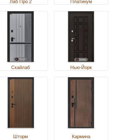
Лаб Про 2
Платинум
Скайлаб
Нью-Йорк
Шторм
Кармина