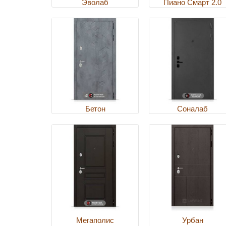
Эволаб
Пиано Смарт 2.0
Бетон
Соналаб
Мегаполис
Урбан