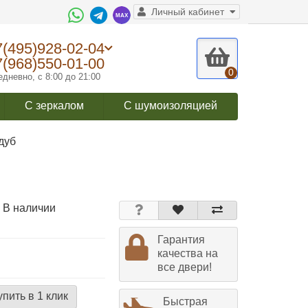
Личный кабинет
7(495)928-02-04
7(968)550-01-00
0
дневно, с 8:00 до 21:00
С зеркалом
С шумоизоляцией
дуб
 В наличии
Гарантия
качества на
все двери!
упить в 1 клик
Быстрая