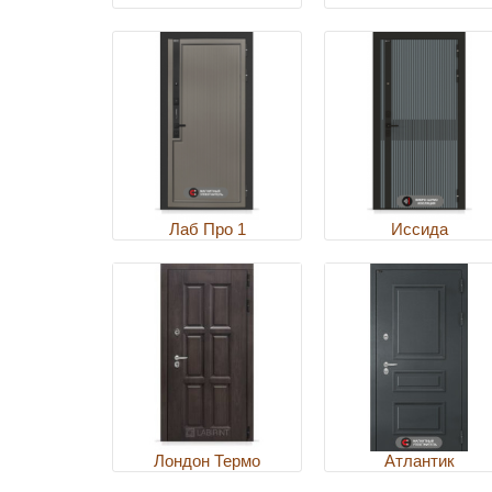
Лаб Про 1
Иссида
Лондон Термо
Атлантик