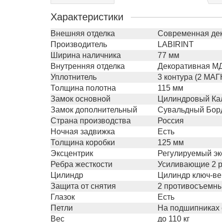
Характеристики
Внешняя отделка
Современная дек
Производитель
LABIRINT
Ширина наличника
77 мм
Внутренняя отделка
Декоративная МД
Уплотнитель
3 контура (2 МА
Толщина полотна
115 мм
Замок основной
Цилиндровый Кал
Замок дополнительный
Сувальдный Борде
Страна производства
Россия
Ночная задвижка
Есть
Толщина коробки
125 мм
Эксцентрик
Регулируемый эк
Ребра жесткости
Усиливающие 2 р
Цилиндр
Цилиндр ключ-ве
Защита от снятия
2 противосъемны
Глазок
Есть
Петли
На подшипниках с
Вес
до 110 кг