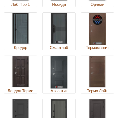
Лаб Про 1
Иссида
Орлеан
Кредор
Смартлаб
Термомагнит
Лондон Термо
Атлантик
Термо Лайт