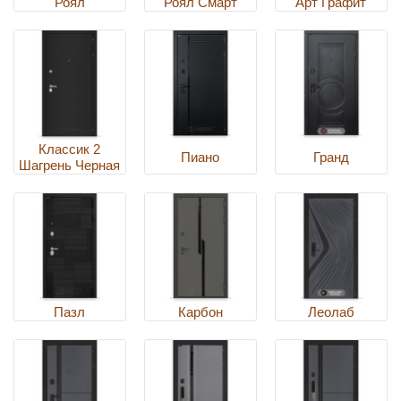
Роял
Роял Смарт
Арт Графит
Классик 2
Пиано
Гранд
Шагрень Черная
Пазл
Карбон
Леолаб