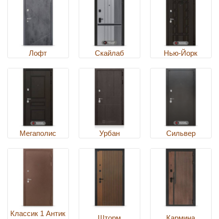
Лофт
Скайлаб
Нью-Йорк
Мегаполис
Урбан
Сильвер
Классик 1 Антик
Шторм
Кармина