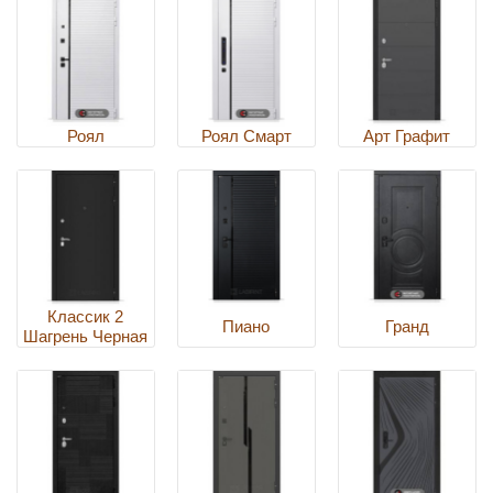
Роял
Роял Смарт
Арт Графит
Классик 2
Пиано
Гранд
Шагрень Черная