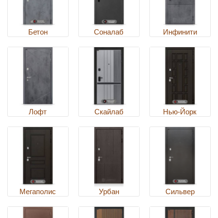
Бетон
Соналаб
Инфинити
Лофт
Скайлаб
Нью-Йорк
Мегаполис
Урбан
Сильвер