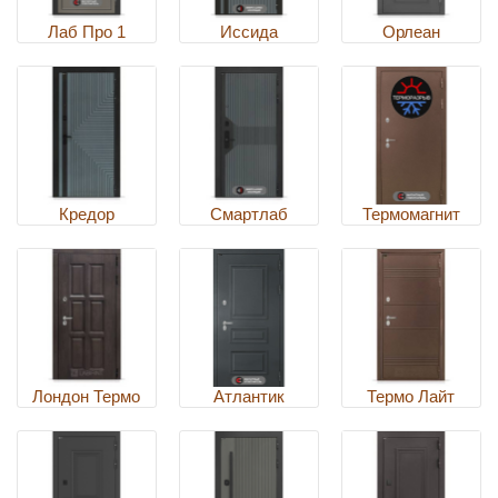
Лаб Про 1
Иссида
Орлеан
Кредор
Смартлаб
Термомагнит
Лондон Термо
Атлантик
Термо Лайт