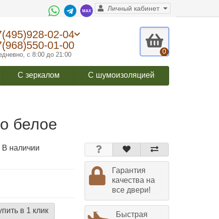
Личный кабинет
7(495)928-02-04
7(968)550-01-00
0
дневно, с 8:00 до 21:00
С зеркалом
С шумоизоляцией
ло белое
 В наличии
Гарантия
качества на
все двери!
упить в 1 клик
Быстрая