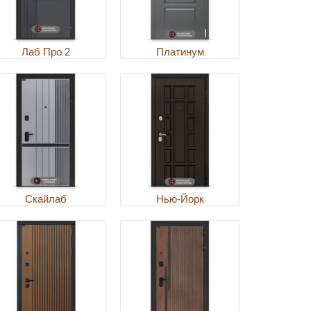
Лаб Про 2
Платинум
Скайлаб
Нью-Йорк