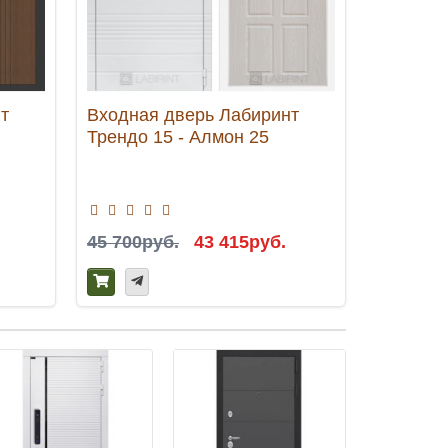
т
Входная дверь Лабиринт
Входная
Трендо 15 - Алмон 25
Соналаб
зеркаль
тониров
45 700руб.
43 415руб.
52 300р