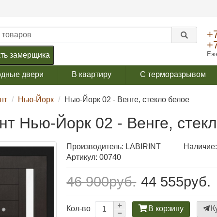
+
+
Еже
ть замерщика
одные двери
В квартиру
С терморазрывом
нт
Нью-Йорк
Нью-Йорк 02 - Венге, стекло белое
т Нью-Йорк 02 - Венге, стек
Производитель:
LABIRINT
Наличие:
Артикул: 00740
46 900руб.
44 555руб.
В корзину
К
Кол-во