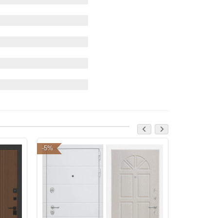
-5%
-5%