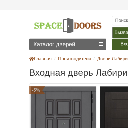
Вызва
Каталог дверей
Вх
Главная
Производители
Двери Лабири
Входная дверь Лабирин
-5%