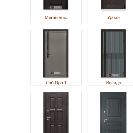
Мегаполис
Урбан
Лаб Про 1
Иссида