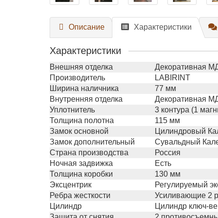
Описание
Характеристики
Характеристики
Внешняя отделка
Декоративная МД
Производитель
LABIRINT
Ширина наличника
77 мм
Внутренняя отделка
Декоративная МДФ
Уплотнитель
3 контура (1 маг
Толщина полотна
115 мм
Замок основной
Цилиндровый Кал
Замок дополнительный
Сувальдный Кале 
Страна производства
Россия
Ночная задвижка
Есть
Толщина коробки
130 мм
Эксцентрик
Регулируемый эк
Ребра жесткости
Усиливающие 2 р
Цилиндр
Цилиндр ключ-ве
Защита от снятия
2 противосъемны