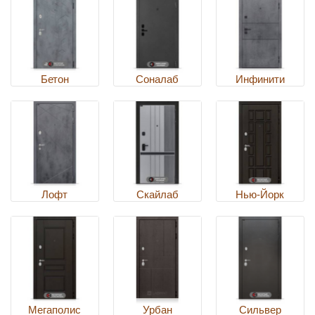
Бетон
Соналаб
Инфинити
Лофт
Скайлаб
Нью-Йорк
Мегаполис
Урбан
Сильвер