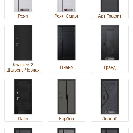
Роял
Роял Смарт
Арт Графит
Классик 2
Пиано
Гранд
Шагрень Черная
Пазл
Карбон
Леолаб