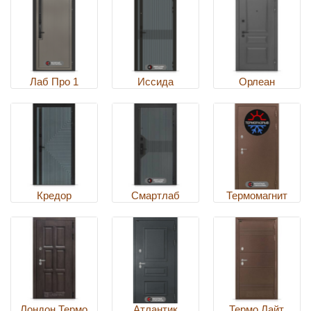
Лаб Про 1
Иссида
Орлеан
Кредор
Смартлаб
Термомагнит
Лондон Термо
Атлантик
Термо Лайт