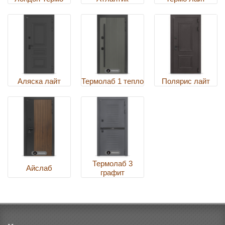
Аляска лайт
Термолаб 1 тепло
Полярис лайт
Термолаб 3
Айслаб
графит