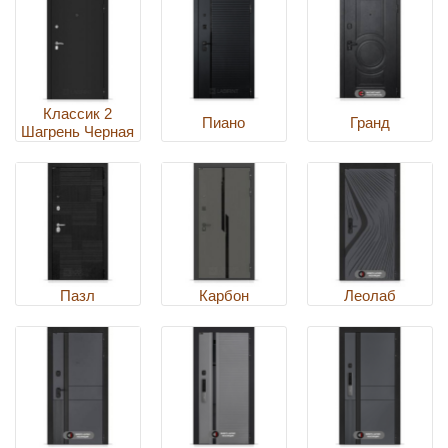
Классик 2
Пиано
Гранд
Шагрень Черная
Пазл
Карбон
Леолаб