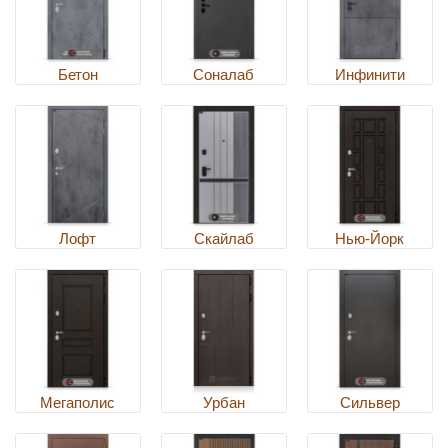
Бетон
Соналаб
Инфинити
Лофт
Скайлаб
Нью-Йорк
Мегаполис
Урбан
Сильвер