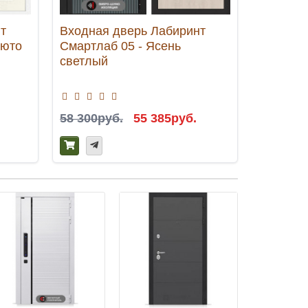
т
Входная дверь Лабиринт
Входная
люто
Смартлаб 05 - Ясень
Платину
светлый
58 300руб.
55 385руб.
46 900р