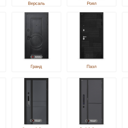
Версаль
Роял
Гранд
Пазл