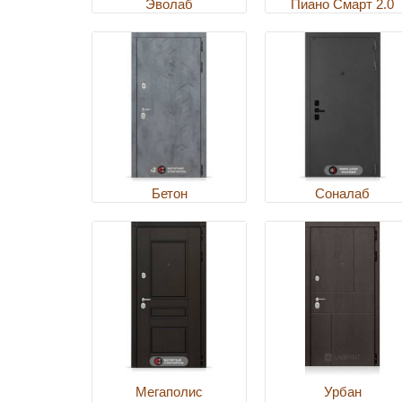
Эволаб
Пиано Смарт 2.0
Бетон
Соналаб
Мегаполис
Урбан