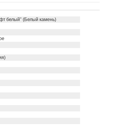
фт белый" (Белый камень)
ое
ия)