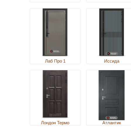
Лаб Про 1
Иссида
Лондон Термо
Атлантик