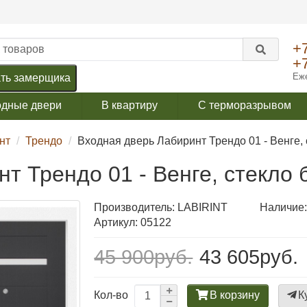
+
+
Еже
ть замерщика
одные двери
В квартиру
С терморазрывом
нт
Трендо
Входная дверь Лабиринт Трендо 01 - Венге, 
т Трендо 01 - Венге, стекло 
Производитель:
LABIRINT
Наличие:
Артикул: 05122
45 900руб.
43 605руб.
В корзину
К
Кол-во