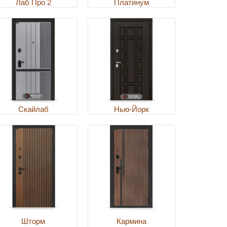
Лаб Про 2
Платинум
Скайлаб
Нью-Йорк
Шторм
Кармина