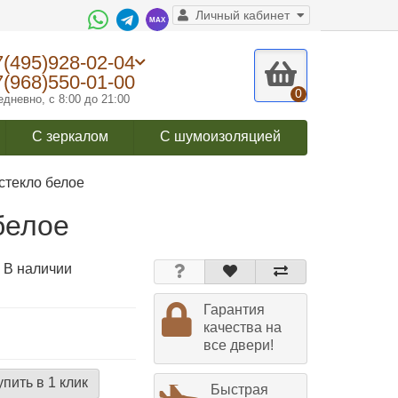
Личный кабинет
7(495)928-02-04
7(968)550-01-00
0
дневно, с 8:00 до 21:00
С зеркалом
С шумоизоляцией
стекло белое
белое
 В наличии
Гарантия
качества на
все двери!
упить в 1 клик
Быстрая