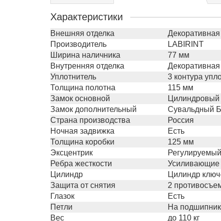
Характеристики
Внешняя отделка
Декоративная
Производитель
LABIRINT
Ширина наличника
77 мм
Внутренняя отделка
Декоративная 
Уплотнитель
3 контура упл
Толщина полотна
115 мм
Замок основной
Цилиндровый Г
Замок дополнительный
Сувальдный Бо
Страна производства
Россия
Ночная задвижка
Есть
Толщина коробки
125 мм
Эксцентрик
Регулируемый
Ребра жесткости
Усиливающие 
Цилиндр
Цилиндр ключ-
Защита от снятия
2 противосъе
Глазок
Есть
Петли
На подшипника
Вес
до 110 кг