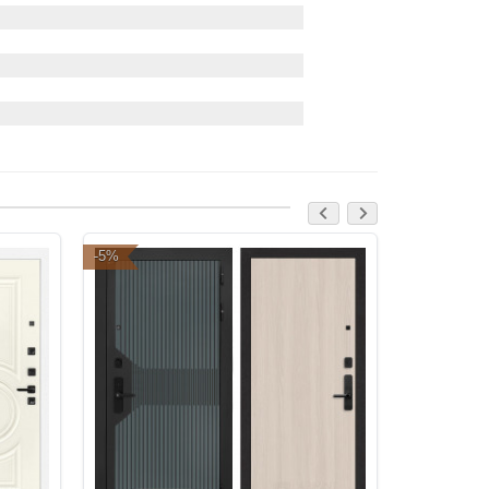
-5%
-5%