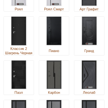
Роял
Роял Смарт
Арт Графит
Классик 2
Пиано
Гранд
Шагрень Черная
Пазл
Карбон
Леолаб