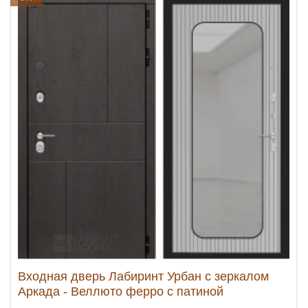
Входная дверь Лабиринт Урбан с зеркалом
Аркада - Веллюто ферро с патиной