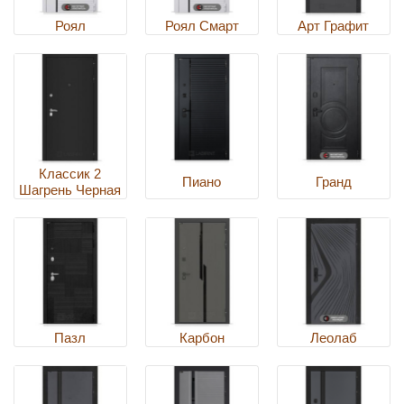
Роял
Роял Смарт
Арт Графит
Классик 2
Пиано
Гранд
Шагрень Черная
Пазл
Карбон
Леолаб