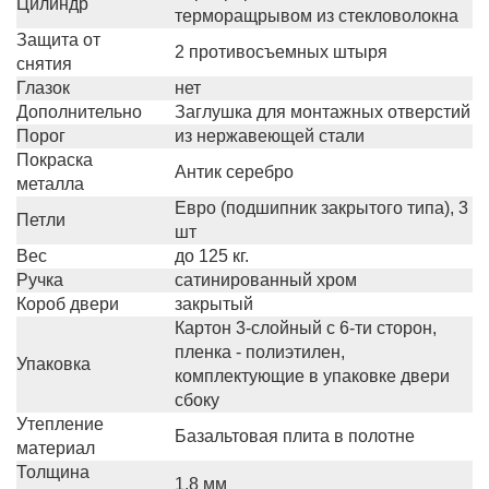
Цилиндр
терморащрывом из стекловолокна
Защита от
2 противосъемных штыря
снятия
Глазок
нет
Дополнительно
Заглушка для монтажных отверстий
Порог
из нержавеющей стали
Покраска
Антик серебро
металла
Евро (подшипник закрытого типа), 3
Петли
шт
Вес
до 125 кг.
Ручка
сатинированный хром
Короб двери
закрытый
Картон 3-слойный с 6-ти сторон,
пленка - полиэтилен,
Упаковка
комплектующие в упаковке двери
сбоку
Утепление
Базальтовая плита в полотне
материал
Толщина
1,8 мм