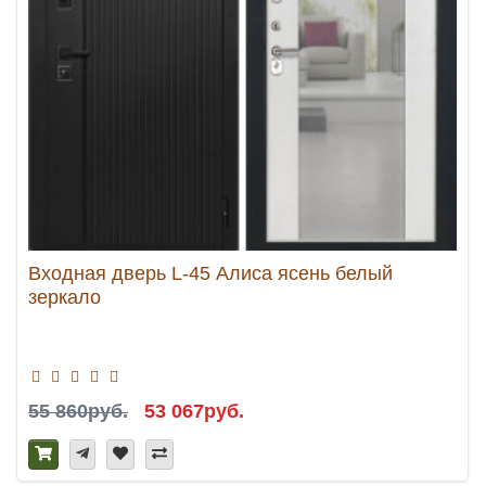
Входная дверь L-45 Алиса ясень белый
зеркало
55 860руб.
53 067руб.