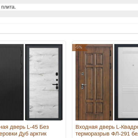
 плита.
-5%
ная дверь L-45 Без
Входная дверь L-Квадр
еровки Дуб арктик
терморазрыв ФЛ-291 б