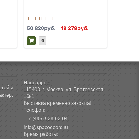
снежный
50 820руб.
48 279руб.
62 790р
Наш адрес:
ртой и
115408, г. Москва, ул. Братеевская,
ктер.
16к1
Выставка временно закрыта!
Телефон:
+7 (495) 928-02-04
info@spacedoors.ru
Время работы: