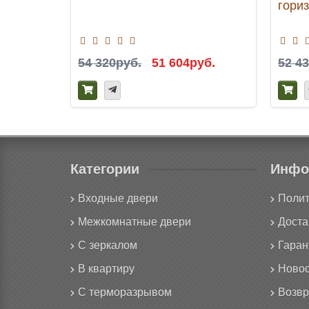
гори
54 320руб.
51 604руб.
52 4
Категории
Инфо
Входные двери
Полит
Межкомнатные двери
Доста
С зеркалом
Гаран
В квартиру
Новос
С терморазрывом
Возвр