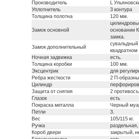
Производитель
L Ульяновск
Уплотнитель
3 контура
Толщина полотна
120 мм.
цилиндровый
Замок основной
основании К
замка.
сувальдный 
Замок дополнительный
квадратном 
Ночная задвижка
есть.
Толщина коробки
100 мм.
Эксцентрик
для регулир
Ребра жесткости
2 П-образны
Цилиндр
перфориров
Защита от снятия
2 противос
Глазок
есть
Покраска металла
Черный муа
Петли
3.
Вес
105/115 кг.
Ручка
раздельная,
Короб двери
закрытый, 