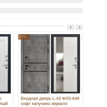
-5%
-5%
о
Входная дверь L-43 ФЛЗ-649
Входная
елый
софт капучино зеркало
термора