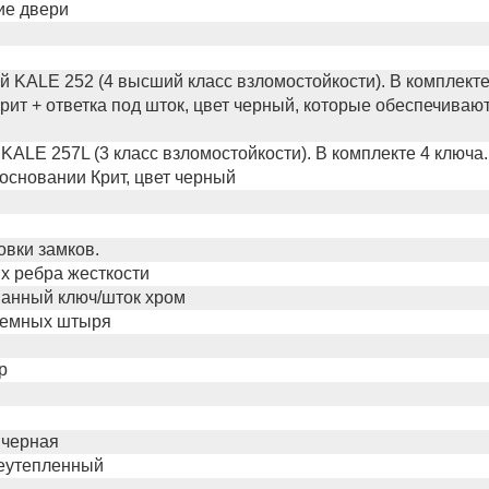
ие двери
 KALE 252 (4 высший класс взломостойкости). В комплекте
рит + ответка под шток, цвет черный, которые обеспечива
KALE 257L (3 класс взломостойкости). В комплекте 4 ключа
основании Крит, цвет черный
овки замков.
х ребра жесткости
анный ключ/шток хром
ъемных штыря
р
 черная
неутепленный