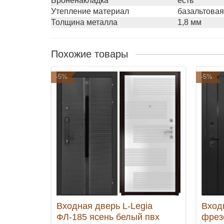
Броненакладка
есть
Утепление материал
базальтовая
Толщина металла
1,8 мм
Похожие товары
-5%
-5%
Входная дверь L-Legia
Вход
ФЛ-185 ясень белый пвх
фрез