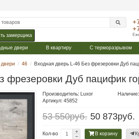
+
+
Еже
ть замерщика
одные двери
В квартиру
С терморазрывом
 двери
46
Входная дверь L-46 Без фрезеровки Дуб пац
ез фрезеровки Дуб пацифик го
Производитель:
Luxor
Наличие:
Артикул: 45852
53 550руб.
50 873руб.
В корзину
К
Кол-во