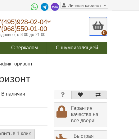
Личный кабинет
7(495)928-02-04
7(968)550-01-00
0
дневно, с 8:00 до 21:00
С зеркалом
С шумоизоляцией
ифик горизонт
ризонт
 В наличии
Гарантия
качества на
все двери!
упить в 1 клик
Быстрая