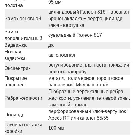
95 мм
полотна
цилиндровый Галеон 816 + врезная
Замок основной
броненакладка + перфо цилиндр
ключ - вертушка
Замок
сувальдный Галеон 817
дополнительный
Задвижка
да
Ночная
автономная
задвижка
регулирование плотности прижатия
Эксцентрик
полотна к коробу
Покрытие
металл, полимерное порошковое
внешнее
напыление, Медный антик
П-образные вертикальные ребра
Ребра жесткости
жесткости, усиление петлевой зоны,
замковый карман
перфорированный ключ-вертушок
Цилиндр
Apecs RT или аналог 55/55
Глубина посадки
100 мм
коробки