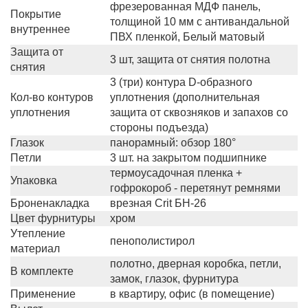
фрезерованная МДФ панель,
Покрытие
толщиной 10 мм с антивандальной
внутреннее
ПВХ пленкой, Белый матовый
Защита от
3 шт, защита от снятия полотна
снятия
3 (три) контура D-образного
Кол-во контуров
уплотнения (дополнительная
уплотнения
защита от сквозняков и запахов со
стороны подъезда)
Глазок
панорамный: обзор 180°
Петли
3 шт. на закрытом подшипнике
термоусадочная пленка +
Упаковка
гофрокороб - перетянут ремнями
Броненакладка
врезная Crit БН-26
Цвет фурнитуры
хром
Утепление
пенополистирол
материал
полотно, дверная коробка, петли,
В комплекте
замок, глазок, фурнитура
Применение
в квартиру, офис (в помещение)