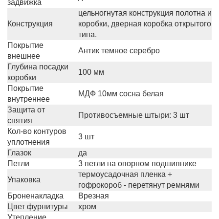
задвижка
цельногнутая конструкция полотна и
Конструкция
коробки, дверная коробка открытого
типа.
Покрытие
Антик темное серебро
внешнее
Глубина посадки
100 мм
коробки
Покрытие
МДФ 10мм сосна белая
внутреннее
Защита от
Противосъемные штыри: 3 шт
снятия
Кол-во контуров
3 шт
уплотнения
Глазок
да
Петли
3 петли на опорном подшипнике
термоусадочная пленка +
Упаковка
гофрокороб - перетянут ремнями
Броненакладка
Врезная
Цвет фурнитуры
хром
Утепление