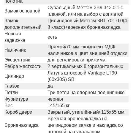
полотна
Сувальдный Меттэм 3В9 343.0.1 с
Замок основной
планкой, или на выбор с доплатой
Замок
Цилиндровый Меттэм ЗВ1 701.0.0(4-
дополнительный
й класс)+врезная броненакладка
Ночная
есть
задвижка
Прямой/70 мм +комплект МДФ
Наличник
наличников в цвет внешней отделки
Эксцентрик
для регулировки прижима
Ребра жесткости
2 вертикальных 8 горизонтальных
Латунь штоковый Vantage LT90
Цилиндр
(60х30S) SB
Глазок
да
Петли
Три петли на опорном подшипнике
Фурнитура
черная
Вес
145/165 кг
Короб двери
Закрытый, утеплённый/ 115х55 мм
Врезная броненакладка на
Броненакладка
цилиндровом замке и накладка со
шторкой на сувальдном