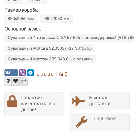
Размер короба
880х2050 мм
960х2050 мм
Основной замок
Сувальдный 4-го класса CISA 57.665 с перекодировкой
(+19 769
Сувальдный Mottura 52.J535
(+17 937руб.)
Сувальдный Меттэм 3В9 343.0.1 с планкой
0
Гарантия
Быстрая
качества на все
доставка!
двери!
Под ключ!