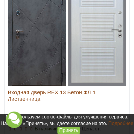
Входная дверь REX 13 Бетон ФЛ-1
Лиственница
Мы используем cookie-файлы для улучшения сервиса.
Арт. 20452
Нажимая «Принять», вы даёте согласие на это.
Подробнее
В наличии на складе
Цена от:
Принять