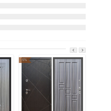
-5%
-5%