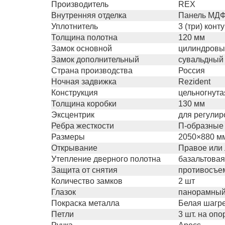
Производитель
REX
Внутренняя отделка
Панель МДФ 
Уплотнитель
3 (три) кон
Толщина полотна
120 мм
Замок основной
цилиндровый
Замок дополнительный
сувальдный 
Страна производства
Россия
Ночная задвижка
Rezident
Конструкция
цельногнута
Толщина коробки
130 мм
Эксцентрик
для регулир
Ребра жесткости
П-образные 
Размеры
2050×880 м
Открывание
Правое или
Утепление дверного полотна
базальтовая 
Защита от снятия
противосъем
Количество замков
2 шт
Глазок
панорамный 
Покраска металла
Белая шагр
Петли
3 шт. на оп