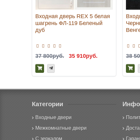
Входная дверь REX 5 белая
Вход
шагрень ФЛ-119 Беленый
Черн
дуб
Венг
37 800руб.
35 910руб.
38 5
Категории
Инфо
Входные двери
Полит
Межкомнатные двери
Доста
С зеркалом
Гаран