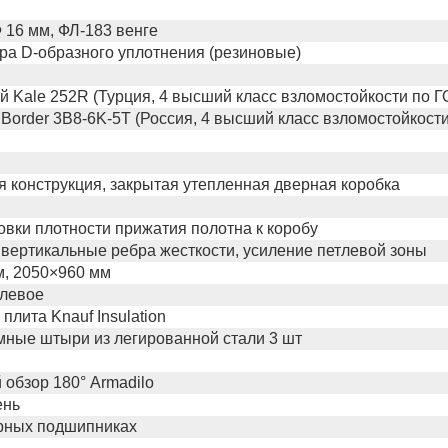
16 мм, ФЛ-183 венге
тура D-образного уплотнения (резиновые)
 Kale 252R (Турция, 4 высший класс взломостойкости по Г
Border 3B8-6K-5Т (Россия, 4 высший класс взломостойкост
я конструкция, закрытая утепленная дверная коробка
овки плотности прижатия полотна к коробу
вертикальные ребра жесткости, усиление петлевой зоны
м, 2050×960 мм
 левое
плита Knauf Insulation
ные штыри из легированной стали 3 шт
обзор 180° Armadilo
ень
орных подшипниках