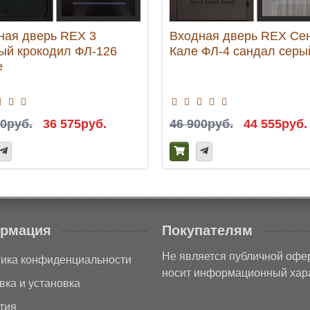
ная дверь REX 3
Входная дверь REX Се
ый крокодил ФЛ-126
Кале ФЛ-4 сандал серы
е
00руб.
36 575руб.
46 900руб.
44 555руб.
рмация
Покупателям
Не является публичной офе
ика конфиденциальности
носит информационный хара
вка и установка
тия