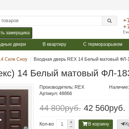
+
+
Еже
ть замерщика
одные двери
В квартиру
С терморазрывом
14 Силк Сноу
Входная дверь REX 14 Белый матовый ФЛ-
екс) 14 Белый матовый ФЛ-18
Производитель:
REX
Наличие:
Артикул: 48866
44 800руб.
42 560руб.
В корзину
К
Кол-во